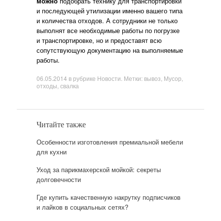
можно
подобрать технику для транспортировки
и последующей утилизации именно вашего типа
и количества отходов. А сотрудники не только
выполнят все необходимые работы по погрузке
и транспортировке, но и предоставят всю
сопутствующую документацию на выполняемые
работы.
06.05.2014
в рубрике
Новости
. Метки:
вывоз
,
Мусор
,
отходы
,
свалка
Читайте также
Особенности изготовления премиальной мебели
для кухни
Уход за парикмахерской мойкой: секреты
долговечности
Где купить качественную накрутку подписчиков
и лайков в социальных сетях?