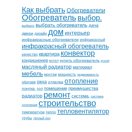
Как выбрать
Обогреватели
Обогреватель
выбор.
выбрать обогреватель
дача
выбрать
дом
интерьер
двери
дизайн
инфракрасные обогреватели
инфракрасный
инфракрасный обогреватель
конвектор
квартира
качество
кондиционер
купить обогреватель
котел
кухня
масляный радиатор
материал
мебель
мощность
монтаж
недвижимость
отопление
окна
отделка
обогрев
помещение
преимущества
покупка.
пол
ремонт
радиатор
система.
система
строительство
отопления
тепловентилятор
температура
тепло
трубы
тёплый пол