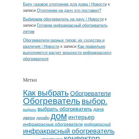
Беру газовое отопление для дома | Новости
к
записи
Отопление на дачу кто поставил?
Выбираем обогреватель на дачу | Новости
к
записи
Готовим инфракрасный обогреватель
летом
Обогреватели разных типов: их сходства и
различия | Новости
к записи
Как правильно
выполняется расчет мощности инфракрасного
обогревателя
Метки
Как выбрать
Обогреватели
Обогреватель
выбор.
выбрать обогреватель
дача
выбрать
дом
интерьер
двери
дизайн
инфракрасные обогреватели
инфракрасный
инфракрасный обогреватель
конвектор