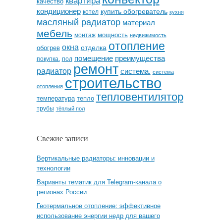
квартира
качество
кондиционер
купить обогреватель
котел
кухня
масляный радиатор
материал
мебель
мощность
монтаж
недвижимость
отопление
окна
отделка
обогрев
помещение
преимущества
покупка.
пол
ремонт
радиатор
система.
система
строительство
отопления
тепловентилятор
температура
тепло
трубы
тёплый пол
Свежие записи
Вертикальные радиаторы: инновации и
технологии
Варианты тематик для Telegram-канала о
регионах России
Геотермальное отопление: эффективное
использование энергии недр для вашего