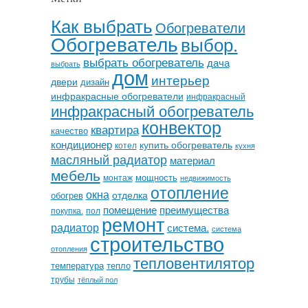
Как выбрать
Обогреватели
Обогреватель
выбор.
выбрать обогреватель
дача
выбрать
дом
интерьер
двери
дизайн
инфракрасные обогреватели
инфракрасный
инфракрасный обогреватель
конвектор
квартира
качество
кондиционер
купить обогреватель
котел
кухня
масляный радиатор
материал
мебель
мощность
монтаж
недвижимость
отопление
окна
отделка
обогрев
помещение
преимущества
покупка.
пол
ремонт
радиатор
система.
система
строительство
отопления
тепловентилятор
температура
тепло
трубы
тёплый пол