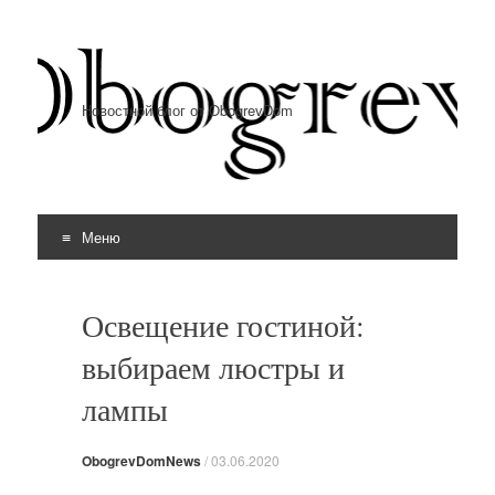
Новостной блог от ObogrevDom
Меню
Перейти к содержимому
Освещение гостиной:
выбираем люстры и
лампы
ObogrevDomNews
/
03.06.2020