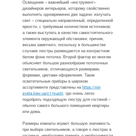
Освещение – важнейший «инструмент»
дизайнеров интерьеров, которому свойственно
выполнять одновременно две задачи: излучать
свет – специально направленный, определенной
яркости, с требуемым количеством источников;
а также выступать в качестве самостоятельного
элемента окружающей обстановки, причем,
весьма заметного, поскольку в большинстве
случаев люстры размещаются на контрастном
белом фоне потолка. Второй фактор во многом
объясняет большое разнообразие потолочных
светильников, отличающихся размерами,
формами, цветами оформления. Такие
осветительные приборы в широком
ассортименте представлены на
https://mir-
sveta.kiev.ua/c1-lyustri
, где очень легко
подобрать подходящую люстру для гостиной –
обычно самого большого помещения квартиры
или дома.
Размеры комнаты играют большую значимость
при выборе светильников, а говоря о люстрах в
гостиных, необходимо помнить о необходимости