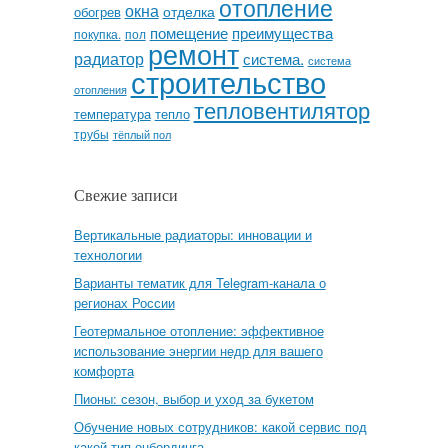
отопление
окна
отделка
обогрев
помещение
преимущества
покупка.
пол
ремонт
радиатор
система.
система
строительство
отопления
тепловентилятор
температура
тепло
трубы
тёплый пол
Свежие записи
Вертикальные радиаторы: инновации и
технологии
Варианты тематик для Telegram-канала о
регионах России
Геотермальное отопление: эффективное
использование энергии недр для вашего
комфорта
Пионы: сезон, выбор и уход за букетом
Обучение новых сотрудников: какой сервис под
какой тип онбординга