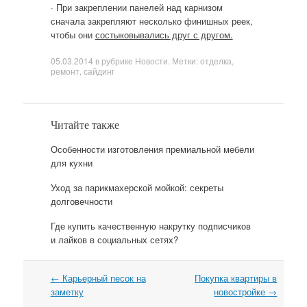
· При закреплении панелей над карнизом
сначала закрепляют несколько финишных реек,
чтобы они
состыковывались друг с другом.
05.03.2014
в рубрике
Новости
. Метки:
отделка
,
ремонт
,
сайдинг
Читайте также
Особенности изготовления премиальной мебели
для кухни
Уход за парикмахерской мойкой: секреты
долговечности
Где купить качественную накрутку подписчиков
и лайков в социальных сетях?
←
Карьерный песок на
Покупка квартиры в
Навигация
заметку
новостройке
→