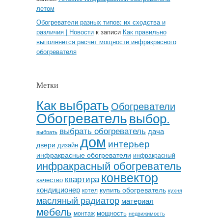
летом
Обогреватели разных типов: их сходства и
различия | Новости
к записи
Как правильно
выполняется расчет мощности инфракрасного
обогревателя
Метки
Как выбрать
Обогреватели
Обогреватель
выбор.
выбрать обогреватель
дача
выбрать
дом
интерьер
двери
дизайн
инфракрасные обогреватели
инфракрасный
инфракрасный обогреватель
конвектор
квартира
качество
кондиционер
купить обогреватель
котел
кухня
масляный радиатор
материал
мебель
мощность
монтаж
недвижимость