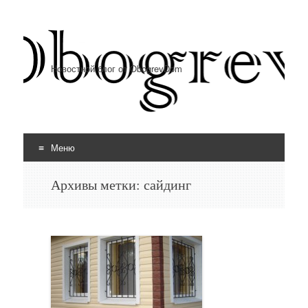
Новостной блог от ObogrevDom
Меню
Перейти к содержимому
Архивы метки:
сайдинг