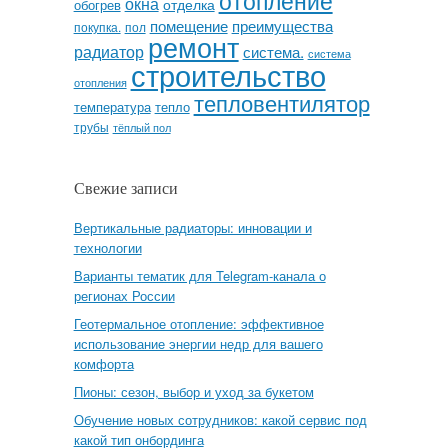
окна
отделка
обогрев
помещение
преимущества
покупка.
пол
ремонт
радиатор
система.
система
строительство
отопления
тепловентилятор
температура
тепло
трубы
тёплый пол
Свежие записи
Вертикальные радиаторы: инновации и
технологии
Варианты тематик для Telegram-канала о
регионах России
Геотермальное отопление: эффективное
использование энергии недр для вашего
комфорта
Пионы: сезон, выбор и уход за букетом
Обучение новых сотрудников: какой сервис под
какой тип онбординга