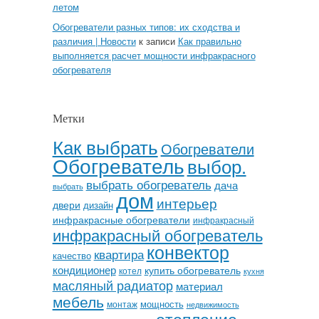
летом
Обогреватели разных типов: их сходства и
различия | Новости
к записи
Как правильно
выполняется расчет мощности инфракрасного
обогревателя
Метки
Как выбрать
Обогреватели
Обогреватель
выбор.
выбрать обогреватель
дача
выбрать
дом
интерьер
двери
дизайн
инфракрасные обогреватели
инфракрасный
инфракрасный обогреватель
конвектор
квартира
качество
кондиционер
купить обогреватель
котел
кухня
масляный радиатор
материал
мебель
мощность
монтаж
недвижимость
отопление