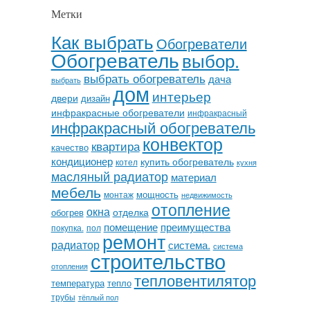
Метки
Как выбрать
Обогреватели
Обогреватель
выбор.
выбрать обогреватель
дача
выбрать
дом
интерьер
двери
дизайн
инфракрасные обогреватели
инфракрасный
инфракрасный обогреватель
конвектор
квартира
качество
кондиционер
купить обогреватель
котел
кухня
масляный радиатор
материал
мебель
мощность
монтаж
недвижимость
отопление
окна
отделка
обогрев
помещение
преимущества
покупка.
пол
ремонт
радиатор
система.
система
строительство
отопления
тепловентилятор
температура
тепло
трубы
тёплый пол