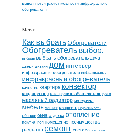
выполняется расчет мощности инфракрасного
обогревателя
Метки
Как выбрать
Обогреватели
Обогреватель
выбор.
выбрать обогреватель
дача
выбрать
дом
интерьер
двери
дизайн
инфракрасные обогреватели
инфракрасный
инфракрасный обогреватель
конвектор
квартира
качество
кондиционер
купить обогреватель
котел
кухня
масляный радиатор
материал
мебель
мощность
монтаж
недвижимость
отопление
окна
отделка
обогрев
помещение
преимущества
покупка.
пол
ремонт
радиатор
система.
система