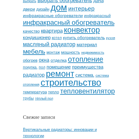
выбрать обогреватель
дача
выбрать
дом
интерьер
двери
дизайн
инфракрасные обогреватели
инфракрасный
инфракрасный обогреватель
конвектор
квартира
качество
кондиционер
купить обогреватель
котел
кухня
масляный радиатор
материал
мебель
мощность
монтаж
недвижимость
отопление
окна
отделка
обогрев
помещение
преимущества
покупка.
пол
ремонт
радиатор
система.
система
строительство
отопления
тепловентилятор
температура
тепло
трубы
тёплый пол
Свежие записи
Вертикальные радиаторы: инновации и
технологии