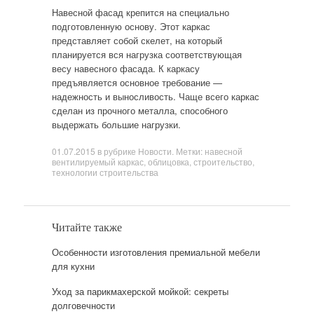
Навесной фасад крепится на специально
подготовленную основу. Этот каркас
представляет собой скелет, на который
планируется вся нагрузка соответствующая
весу навесного фасада. К каркасу
предъявляется основное требование —
надежность и выносливость. Чаще всего каркас
сделан из прочного металла, способного
выдержать большие нагрузки.
01.07.2015
в рубрике
Новости
. Метки:
навесной
вентилируемый каркас
,
облицовка
,
строительство
,
технологии строительства
Читайте также
Особенности изготовления премиальной мебели
для кухни
Уход за парикмахерской мойкой: секреты
долговечности