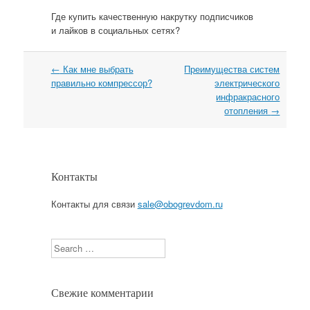
Где купить качественную накрутку подписчиков
и лайков в социальных сетях?
←
Как мне выбрать
Преимущества систем
Навигация
правильно компрессор?
электрического
инфракрасного
отопления
→
Контакты
Контакты для связи
sale@obogrevdom.ru
Search
Свежие комментарии