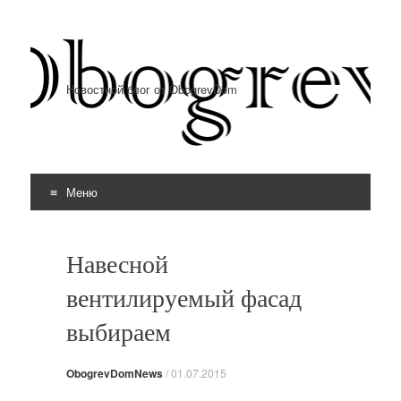
Новостной блог от ObogrevDom
Меню
Перейти к содержимому
Навесной
вентилируемый фасад
выбираем
ObogrevDomNews
/
01.07.2015