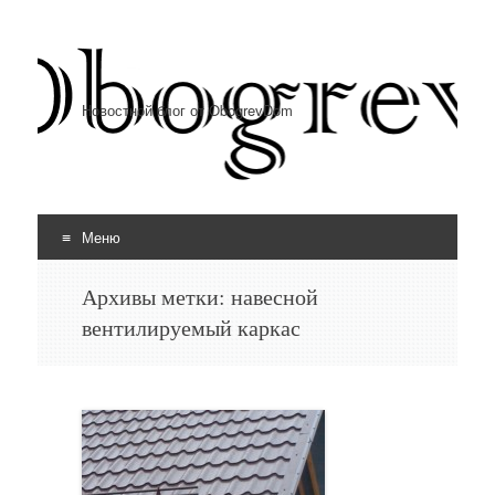
Новостной блог от ObogrevDom
Меню
Перейти к содержимому
Архивы метки:
навесной
вентилируемый каркас