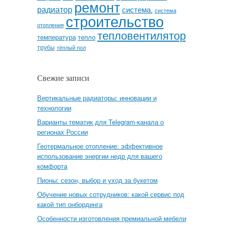
ремонт
радиатор
система.
система
строительство
отопления
тепловентилятор
температура
тепло
трубы
тёплый пол
Свежие записи
Вертикальные радиаторы: инновации и
технологии
Варианты тематик для Telegram-канала о
регионах России
Геотермальное отопление: эффективное
использование энергии недр для вашего
комфорта
Пионы: сезон, выбор и уход за букетом
Обучение новых сотрудников: какой сервис под
какой тип онбординга
Особенности изготовления премиальной мебели