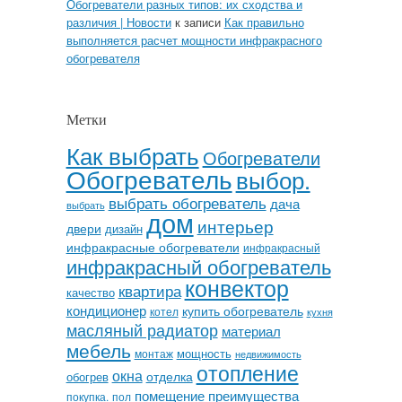
Обогреватели разных типов: их сходства и
различия | Новости
к записи
Как правильно
выполняется расчет мощности инфракрасного
обогревателя
Метки
Как выбрать
Обогреватели
Обогреватель
выбор.
выбрать обогреватель
дача
выбрать
дом
интерьер
двери
дизайн
инфракрасные обогреватели
инфракрасный
инфракрасный обогреватель
конвектор
квартира
качество
кондиционер
купить обогреватель
котел
кухня
масляный радиатор
материал
мебель
мощность
монтаж
недвижимость
отопление
окна
отделка
обогрев
помещение
преимущества
покупка.
пол