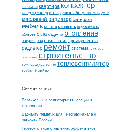
конвектор
квартира
качество
кондиционер
купить обогреватель
котел
кухня
масляный радиатор
материал
мебель
мощность
монтаж
недвижимость
отопление
окна
отделка
обогрев
помещение
преимущества
покупка.
пол
ремонт
радиатор
система.
система
строительство
отопления
тепловентилятор
температура
тепло
трубы
тёплый пол
Свежие записи
Вертикальные радиаторы: инновации и
технологии
Варианты тематик для Telegram-канала о
регионах России
Геотермальное отопление: эффективное