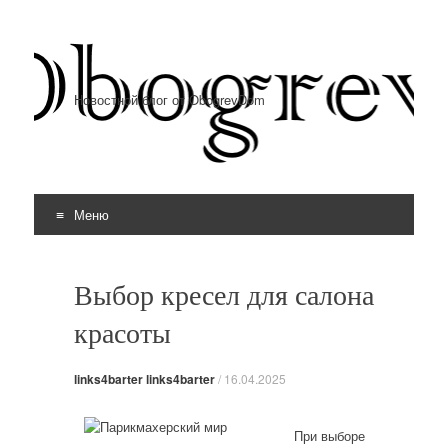
Новостной блог от ObogrevDom
Меню
Перейти к содержимому
Выбор кресел для салона
красоты
links4barter links4barter
/
16.04.2025
При выборе