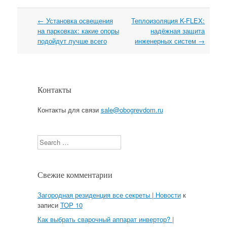
←
Установка освещения
Теплоизоляция K-FLEX:
Навигация
на парковках: какие опоры
надёжная защита
подойдут лучше всего
инженерных систем
→
Контакты
Контакты для связи
sale@obogrevdom.ru
Search
Свежие комментарии
Загородная резиденция все секреты | Новости
к
записи
TOP 10
Как выбрать сварочный аппарат инвертор? |