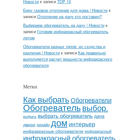
Новости
к записи
TOP 10
Беру газовое отопление для дома | Новости
к
записи
Отопление на дачу кто поставил?
Выбираем обогреватель на дачу | Новости
к
записи
Готовим инфракрасный обогреватель
летом
Обогреватели разных типов: их сходства и
различия | Новости
к записи
Как правильно
выполняется расчет мощности инфракрасного
обогревателя
Метки
Как выбрать
Обогреватели
Обогреватель
выбор.
выбрать обогреватель
дача
выбрать
дом
интерьер
двери
дизайн
инфракрасные обогреватели
инфракрасный
инфракрасный обогреватель