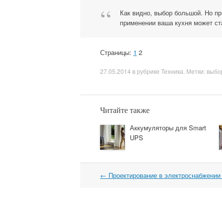
Как видно, выбор большой. Но п
применении ваша кухня может ст
Страницы:
1
2
27.05.2014
в рубрике
Техника
. Метки:
выбо
Читайте также
Аккумуляторы для Smart
UPS
←
Проектирование в электроснабжении
Навигация