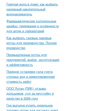
Горячая вода в доме: как выбрать
надежный накопительный
водонагреватель
Фармацевтические холодильные
шкафы: требования и особенности
для аптек и лабораторий
Как выбрать газовые паровые
котлы для производства: Полное
руководство
Промышленные котлы для
предприятий: выбор, эксплуатация
и эффективность
Порядок установки узла учета
сточных вод и ориентировочная
стоимость работ
ООО Лотан (ПИК): отзывы
дольщиков, суд за неустойку и
качество в 2026 году
Где выгодно купить дизельное
топливо оптом для частного дома