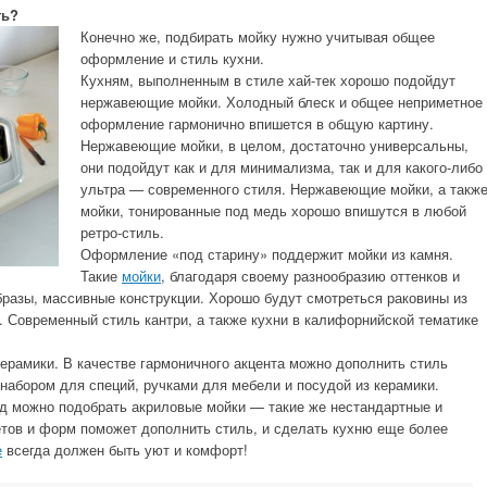
ть?
Конечно же, подбирать мойку нужно учитывая общее
оформление и стиль кухни.
Кухням, выполненным в стиле хай-тек хорошо подойдут
нержавеющие мойки. Холодный блеск и общее неприметное
оформление гармонично впишется в общую картину.
Нержавеющие мойки, в целом, достаточно универсальны,
они подойдут как и для минимализма, так и для какого-либо
ультра — современного стиля. Нержавеющие мойки, а такж
мойки, тонированные под медь хорошо впишутся в любой
ретро-стиль.
Оформление «под старину» поддержит мойки из камня.
Такие
мойки
, благодаря своему разнообразию оттенков и
разы, массивные конструкции. Хорошо будут смотреться раковины из
. Современный стиль кантри, а также кухни в калифорнийской тематике
ерамики. В качестве гармоничного акцента можно дополнить стиль
набором для специй, ручками для мебели и посудой из керамики.
рд можно подобрать акриловые мойки — такие же нестандартные и
тов и форм поможет дополнить стиль, и сделать кухню еще более
е
всегда должен быть уют и комфорт!