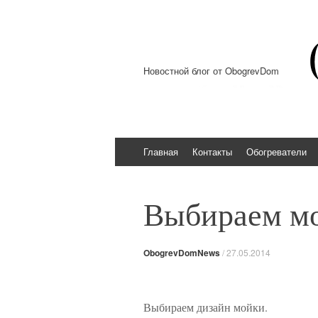
Новостной блог от ObogrevDom
Перейти к содержимому
Главная
Контакты
Обогреватели
Выбираем мо
ObogrevDomNews
/
27.05.2014
Выбираем дизайн мойки.