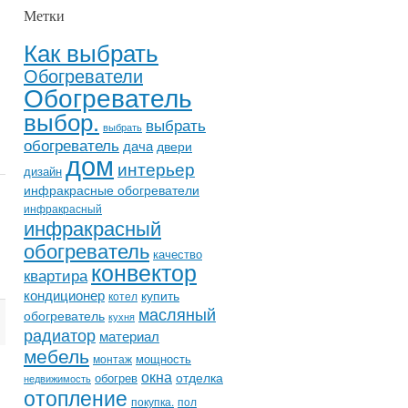
Метки
Как выбрать
Обогреватели
Обогреватель
выбор.
выбрать
выбрать
обогреватель
дача
двери
дом
интерьер
дизайн
инфракрасные обогреватели
инфракрасный
инфракрасный
обогреватель
качество
конвектор
квартира
кондиционер
купить
котел
масляный
обогреватель
кухня
радиатор
материал
мебель
мощность
монтаж
окна
отделка
обогрев
недвижимость
отопление
покупка.
пол