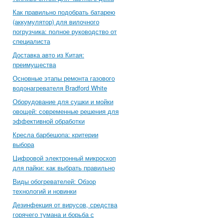
Как правильно подобрать батарею
(аккумулятор) для вилочного
погрузчика: полное руководство от
специалиста
Доставка авто из Китая:
преимущества
Основные этапы ремонта газового
водонагревателя Bradford White
Оборудование для сушки и мойки
овощей: современные решения для
эффективной обработки
Кресла барбешопа: критерии
выбора
Цифровой электронный микроскоп
для пайки: как выбрать правильно
Виды обогревателей: Обзор
технологий и новинки
Дезинфекция от вирусов, средства
горячего тумана и борьба с