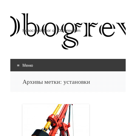
Новостной блог от ObogrevDom
Меню
Перейти к содержимому
Архивы метки:
установки