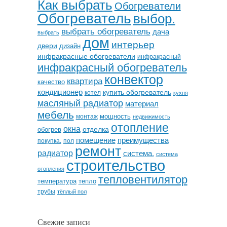
Как выбрать
Обогреватели
Обогреватель
выбор.
выбрать обогреватель
дача
выбрать
дом
интерьер
двери
дизайн
инфракрасные обогреватели
инфракрасный
инфракрасный обогреватель
конвектор
квартира
качество
кондиционер
купить обогреватель
котел
кухня
масляный радиатор
материал
мебель
мощность
монтаж
недвижимость
отопление
окна
отделка
обогрев
помещение
преимущества
покупка.
пол
ремонт
радиатор
система.
система
строительство
отопления
тепловентилятор
температура
тепло
трубы
тёплый пол
Свежие записи