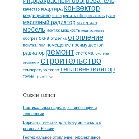
конвектор
квартира
качество
кондиционер
купить обогреватель
котел
кухня
масляный радиатор
материал
мебель
мощность
монтаж
недвижимость
отопление
окна
отделка
обогрев
помещение
преимущества
покупка.
пол
ремонт
радиатор
система.
система
строительство
отопления
тепловентилятор
температура
тепло
трубы
тёплый пол
Свежие записи
Вертикальные радиаторы: инновации и
технологии
Варианты тематик для Telegram-канала о
регионах России
Геотермальное отопление: эффективное