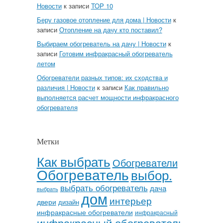
Новости
к записи
TOP 10
Беру газовое отопление для дома | Новости
к
записи
Отопление на дачу кто поставил?
Выбираем обогреватель на дачу | Новости
к
записи
Готовим инфракрасный обогреватель
летом
Обогреватели разных типов: их сходства и
различия | Новости
к записи
Как правильно
выполняется расчет мощности инфракрасного
обогревателя
Метки
Как выбрать
Обогреватели
Обогреватель
выбор.
выбрать обогреватель
дача
выбрать
дом
интерьер
двери
дизайн
инфракрасные обогреватели
инфракрасный
инфракрасный обогреватель