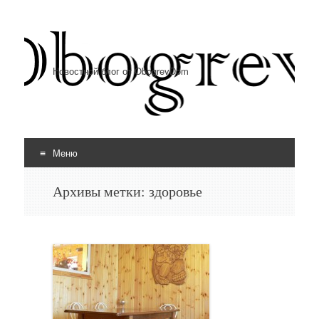
Новостной блог от ObogrevDom
Меню
Перейти к содержимому
Архивы метки:
здоровье