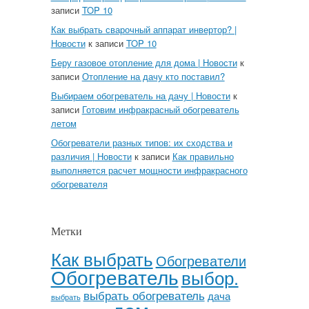
записи
TOP 10
Как выбрать сварочный аппарат инвертор? |
Новости
к записи
TOP 10
Беру газовое отопление для дома | Новости
к
записи
Отопление на дачу кто поставил?
Выбираем обогреватель на дачу | Новости
к
записи
Готовим инфракрасный обогреватель
летом
Обогреватели разных типов: их сходства и
различия | Новости
к записи
Как правильно
выполняется расчет мощности инфракрасного
обогревателя
Метки
Как выбрать
Обогреватели
Обогреватель
выбор.
выбрать обогреватель
дача
выбрать