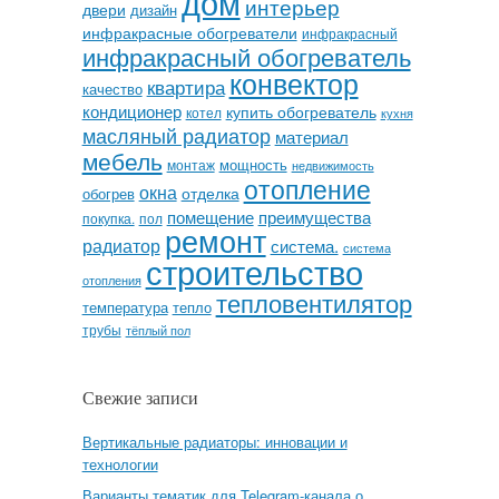
дом
интерьер
двери
дизайн
инфракрасные обогреватели
инфракрасный
инфракрасный обогреватель
конвектор
квартира
качество
кондиционер
купить обогреватель
котел
кухня
масляный радиатор
материал
мебель
мощность
монтаж
недвижимость
отопление
окна
отделка
обогрев
помещение
преимущества
покупка.
пол
ремонт
радиатор
система.
система
строительство
отопления
тепловентилятор
температура
тепло
трубы
тёплый пол
Свежие записи
Вертикальные радиаторы: инновации и
технологии
Варианты тематик для Telegram-канала о