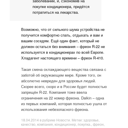
заболеваний, и, сэкономив на
покупке кондиционера, придётся
потратиться на лекарства.
Возможно, что от сильного шума устройства не
получится комфортно спать, отдыхать и вам и
вашим соседям. Ещё один факт, который не
должен остаться без внимания – фреон R-22 не
используется в кондиционерах по всей Европе.
Хладагент настоящего времени – фреон R-410.
Такая смена охлаждающего вещества связана с
заботой об окружающем мире. Кроме того, он
абсолютно невреден для здоровья людей.
Скорее всего, скоро и в России будет полностью
запрещён R-22. Компания тоже ввела
ограничения на 22 номер фреона. Daikin – одна
из первых компаний, которая полностью ушла от
использования небезопасного фреона.
18.04.2014
в рубрике
Новости
. Метки:
здоровье
,
качество
,
компания
,
кондиционер
,
покупка.
,
фреон
,