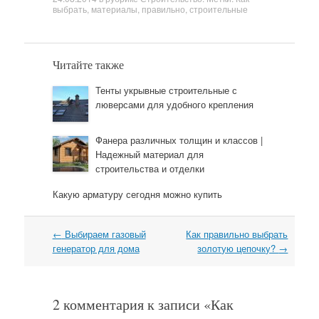
выбрать
,
материалы
,
правильно
,
строительные
Читайте также
Тенты укрывные строительные с
люверсами для удобного крепления
Фанера различных толщин и классов |
Надежный материал для
строительства и отделки
Какую арматуру сегодня можно купить
←
Выбираем газовый
Как правильно выбрать
Навигация
генератор для дома
золотую цепочку?
→
2 комментария к записи «
Как