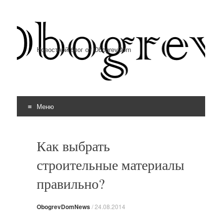
Новостной блог от ObogrevDom
Меню
Перейти к содержимому
Как выбрать
строительные материалы
правильно?
ObogrevDomNews
/
24.08.2014