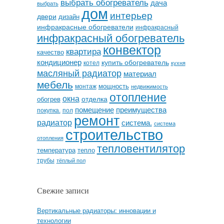
выбрать обогреватель
дача
выбрать
дом
интерьер
двери
дизайн
инфракрасные обогреватели
инфракрасный
инфракрасный обогреватель
конвектор
квартира
качество
кондиционер
купить обогреватель
котел
кухня
масляный радиатор
материал
мебель
мощность
монтаж
недвижимость
отопление
окна
отделка
обогрев
помещение
преимущества
покупка.
пол
ремонт
радиатор
система.
система
строительство
отопления
тепловентилятор
температура
тепло
трубы
тёплый пол
Свежие записи
Вертикальные радиаторы: инновации и
технологии