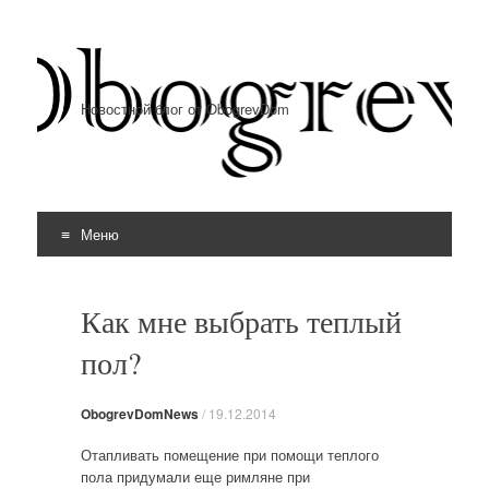
Новостной блог от ObogrevDom
Меню
Перейти к содержимому
Как мне выбрать теплый
пол?
ObogrevDomNews
/
19.12.2014
Отапливать помещение при помощи теплого
пола придумали еще римляне при