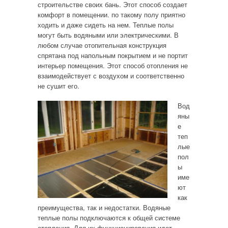
строительстве своих бань. Этот способ создает
комфорт в помещении. по такому полу приятно
ходить и даже сидеть на нем. Теплые полы
могут быть водяными или электрическими. В
любом случае отопительная конструкция
спрятана под напольным покрытием и не портит
интерьер помещения. Этот способ отопления не
взаимодействует с воздухом и соответственно
не сушит его.
Вод
яны
е
теп
лые
пол
ы
име
ют
как
преимущества, так и недостатки. Водяные
теплые полы подключаются к общей системе
отопления. Для их функционирования идет