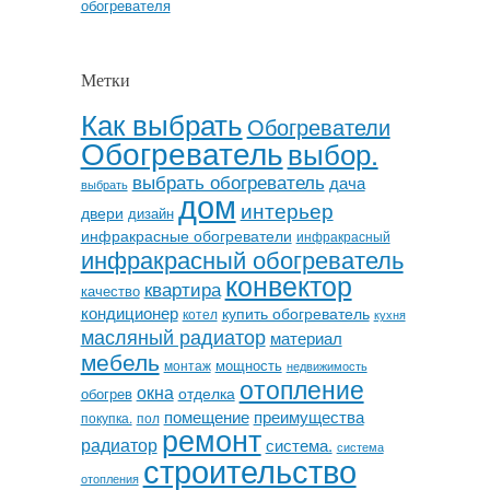
обогревателя
Метки
Как выбрать
Обогреватели
Обогреватель
выбор.
выбрать обогреватель
дача
выбрать
дом
интерьер
двери
дизайн
инфракрасные обогреватели
инфракрасный
инфракрасный обогреватель
конвектор
квартира
качество
кондиционер
купить обогреватель
котел
кухня
масляный радиатор
материал
мебель
мощность
монтаж
недвижимость
отопление
окна
отделка
обогрев
помещение
преимущества
покупка.
пол
ремонт
радиатор
система.
система
строительство
отопления