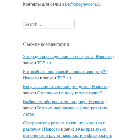
Контакты для связи
sale@obogrevdom.ru
Search
Свежие комментарии
Загородная резиденция все секреты | Новости
к
записи
TOP 10
Как выбрать сварочный аппарат инвертор? |
Новости
к записи
TOP 10
Беру газовое отопление для дома | Новости
к
записи
Отопление на дачу кто поставил?
Выбираем обогреватель на дачу | Новости
к
записи
Готовим инфракрасный обогреватель
летом
Обогреватели разных типов: их сходства и
различия | Новости
к записи
Как правильно
выполняется расчет мощности инфракрасного