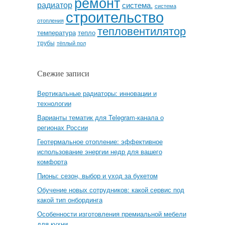
ремонт
радиатор
система.
система
строительство
отопления
тепловентилятор
температура
тепло
трубы
тёплый пол
Свежие записи
Вертикальные радиаторы: инновации и
технологии
Варианты тематик для Telegram-канала о
регионах России
Геотермальное отопление: эффективное
использование энергии недр для вашего
комфорта
Пионы: сезон, выбор и уход за букетом
Обучение новых сотрудников: какой сервис под
какой тип онбординга
Особенности изготовления премиальной мебели
для кухни