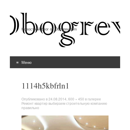
Новостной блог от ObogrevDom
Меню
Перейти к содержимому
1114h5kbfrln1
Опубликовано в
24.08.2014
,
600 × 450
в галерее
Ремонт квартир выбираем строительную компанию
правильно