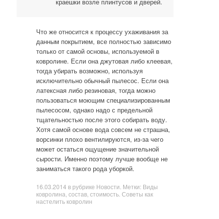
краешки возле плинтусов и дверей.
Что же относится к процессу ухаживания за
данным покрытием, все полностью зависимо
только от самой основы, используемой в
ковролине. Если она джутовая либо клеевая,
тогда убирать возможно, используя
исключительно обычный пылесос. Если она
латексная либо резиновая, тогда можно
пользоваться моющим специализированным
пылесосом, однако надо с предельной
тщательностью после этого собирать воду.
Хотя самой основе вода совсем не страшна,
ворсинки плохо вентилируются, из-за чего
может остаться ощущение значительной
сырости. Именно поэтому лучше вообще не
заниматься такого рода уборкой.
16.03.2014
в рубрике
Новости
. Метки:
Виды
ковролина
,
состав
,
стоимость. Советы как
настелить ковролин