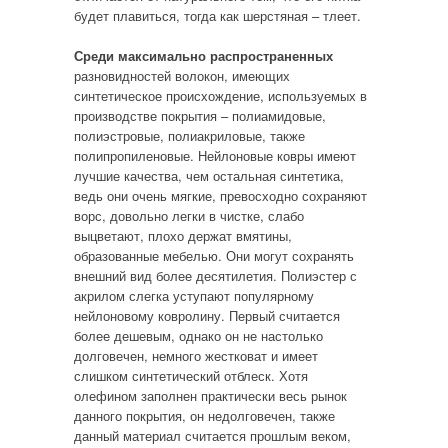
будет плавиться, тогда как шерстяная – тлеет.
Среди максимально распространенных
разновидностей волокон, имеющих
синтетическое происхождение, используемых в
производстве покрытия – полиамидовые,
полиэстровые, полиакриловые, также
полипропиленовые. Нейлоновые ковры имеют
лучшие качества, чем остальная синтетика,
ведь они очень мягкие, превосходно сохраняют
ворс, довольно легки в чистке, слабо
выцветают, плохо держат вмятины,
образованные мебелью. Они могут сохранять
внешний вид более десятилетия. Полиэстер с
акрилом слегка уступают популярному
нейлоновому ковролину. Первый считается
более дешевым, однако он не настолько
долговечен, немного жестковат и имеет
слишком синтетический отблеск. Хотя
олефином заполнен практически весь рынок
данного покрытия, он недолговечен, также
данный материал считается прошлым веком,