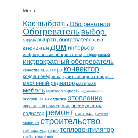
Метки
Как выбрать
Обогреватели
Обогреватель
выбор.
выбрать обогреватель
дача
выбрать
дом
интерьер
двери
дизайн
инфракрасные обогреватели
инфракрасный
инфракрасный обогреватель
конвектор
квартира
качество
кондиционер
купить обогреватель
котел
кухня
масляный радиатор
материал
мебель
мощность
монтаж
недвижимость
отопление
окна
отделка
обогрев
помещение
преимущества
покупка.
пол
ремонт
радиатор
система.
система
строительство
отопления
тепловентилятор
температура
тепло
трубы
тёплый пол