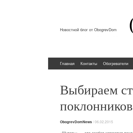
Новостной блог от ObogrevDom
Перейти к содержимому
Главная
Контакты
Обогреватели
Выбираем ст
поклонников
ObogrevDomNews
/
06.02.2015
«Шутеры» — это особая категория покло