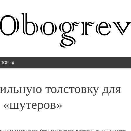
TOP 10
ильную толстовку для
 «шутеров»
нников азартных игр. Они без ума от игр, в которых им нужно бродить,