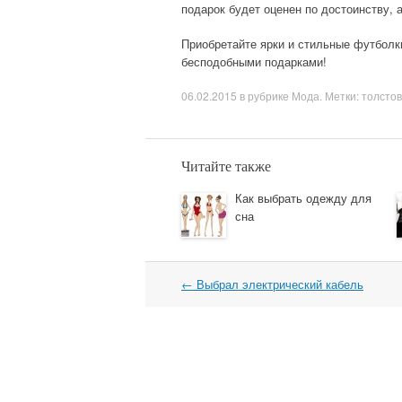
подарок будет оценен по достоинству, 
Приобретайте ярки и стильные футболки
бесподобными подарками!
06.02.2015
в рубрике
Мода
. Метки:
толстов
Читайте также
Как выбрать одежду для
сна
←
Выбрал электрический кабель
Навигация