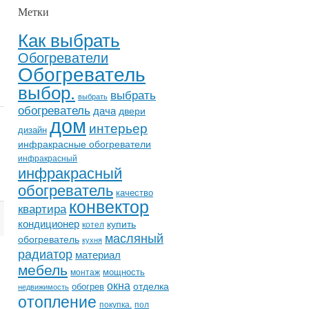
Метки
Как выбрать
Обогреватели
Обогреватель
выбор.
выбрать
выбрать
обогреватель
дача
двери
дом
интерьер
дизайн
инфракрасные обогреватели
инфракрасный
инфракрасный
обогреватель
качество
конвектор
квартира
кондиционер
купить
котел
масляный
обогреватель
кухня
радиатор
материал
мебель
мощность
монтаж
окна
отделка
обогрев
недвижимость
отопление
покупка.
пол