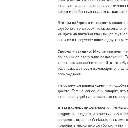
стрелять и выполнять различные задан
ярким и необычным подарком, вам стоит
Что вы найдете в интернет-магазине 
футболок, толстовок, маек-алкоголичек
найдете найдете богатый выбор футболо
а также в гардеробе вашего друга-шуте
Удобно и стильно
. Многие уверены, ч
поклонников этого вида развлечений. 
толстовка assassins creed. Этот атриб
рассказывают всем желающем о главных
прохождения.
Не останутся равнодушными к подобным
досуга. Тем не менее, они говорят, чт
стильные, удобные и приятные на ощуп
А вы поклонник «
Warface
»?
«Warface»
подросток, студент и офисный работник
напролет, играя в «Warface», вы можете 
подобрать несколько футболок, маек и 