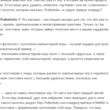
ия. Если ваша цель удивить любителя «шутеров» (они же «стрелялки»)
 посетить интернет-магазин «Futboholic» в самую первую очередь?
«
Futboholic
»?
Это магазин – настоящая находка для тех, кто без ума от
 с яркими, оригинальными и неповторимыми принтами. Только тут вы
к, толстовок, маек, которые займут почетное место в вашем гардеробе,
ра.
то футболка с логотипом компьютерной игры – лучший подарок для всех
Показательный пример —
ут поклонники компьютерной игры носят с большой гордостью, а также
 перипетиях этой компьютерной «игрушки» и делятся секретами ее
 толстовкам и люди, которые далеки от компьютерных игр и подобного
о такие толстовки носят с большим удовольствием, поскольку они
ь.
 — одна из самых популярных игр. От нее в восторге каждый третий
. Если ваш знакомый, друг или избранник тоже проводить дни и ночи
смело посетить раздел http://futboholic.com/category/warface-4759952/ и
толстовок с фирменными логотипами этой игры. Поверьте, что ваш