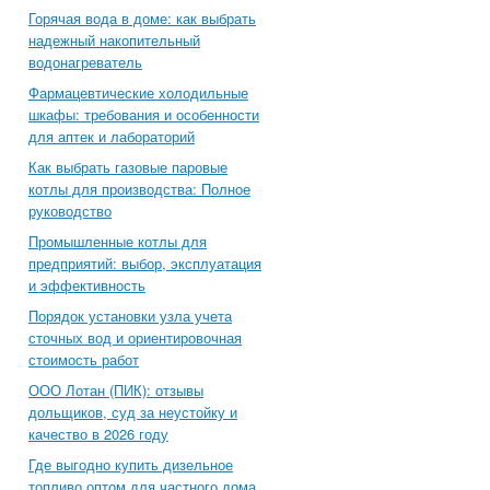
Горячая вода в доме: как выбрать
надежный накопительный
водонагреватель
Фармацевтические холодильные
шкафы: требования и особенности
для аптек и лабораторий
Как выбрать газовые паровые
котлы для производства: Полное
руководство
Промышленные котлы для
предприятий: выбор, эксплуатация
и эффективность
Порядок установки узла учета
сточных вод и ориентировочная
стоимость работ
ООО Лотан (ПИК): отзывы
дольщиков, суд за неустойку и
качество в 2026 году
Где выгодно купить дизельное
топливо оптом для частного дома