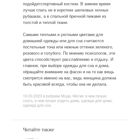
подойдетспортивный костюм. В зимнее время
лучше спать не в коротких шелковых ночных
рубашках, а в спальной брючной пижаме из
толстой и теплой ткани.
Самыми теплыми и уютными цветами для
домашней одежды или для сна считаются
постельные тона или нежные оттенки зеленого,
розового и голубого. По мнению психологов, эти
цвета способствуют расслаблению и отдыху. И
главное, при выборе одежды для сна и дома,
обращайте внимание на фасон и на то как вещь
смотрится именно на вас, ведь женщина должна
быть красивой всегда, чтобы она не делала.
19.03.2023
в рубрике
Мода
. Метки:
в чем лучше
спать
,
в чем лучше ходить дома
,
одежда для дома
,
одежда для сна
Читайте также