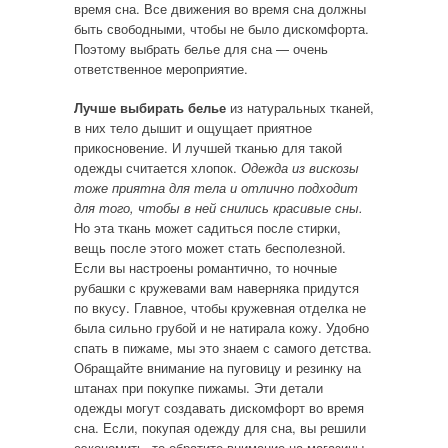
время сна. Все движения во время сна должны
быть свободными, чтобы не было дискомфорта.
Поэтому выбрать белье для сна — очень
ответственное мероприятие.
Лучше выбирать белье
из натуральных тканей,
в них тело дышит и ощущает приятное
прикосновение. И лучшей тканью для такой
одежды считается хлопок.
Одежда из вискозы
тоже приятна для тела и отлично подходит
для того, чтобы в ней снились красивые сны.
Но эта ткань может садиться после стирки,
вещь после этого может стать бесполезной.
Если вы настроены романтично, то ночные
рубашки с кружевами вам наверняка придутся
по вкусу. Главное, чтобы кружевная отделка не
была сильно грубой и не натирала кожу. Удобно
спать в пижаме, мы это знаем с самого детства.
Обращайте внимание на пуговицу и резинку на
штанах при покупке пижамы. Эти детали
одежды могут создавать дискомфорт во время
сна. Если, покупая одежду для сна, вы решили
сэкономить, то обратите внимание на магазины