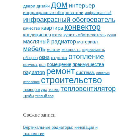
дом
интерьер
двери
дизайн
инфракрасные обогреватели
инфракрасный
инфракрасный обогреватель
конвектор
квартира
качество
кондиционер
купить обогреватель
котел
кухня
масляный радиатор
материал
мебель
мощность
монтаж
недвижимость
отопление
окна
отделка
обогрев
помещение
преимущества
покупка.
пол
ремонт
радиатор
система.
система
строительство
отопления
тепловентилятор
температура
тепло
трубы
тёплый пол
Свежие записи
Вертикальные радиаторы: инновации и
технологии