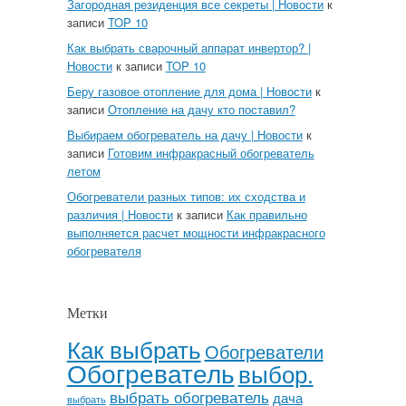
Загородная резиденция все секреты | Новости
к
записи
TOP 10
Как выбрать сварочный аппарат инвертор? |
Новости
к записи
TOP 10
Беру газовое отопление для дома | Новости
к
записи
Отопление на дачу кто поставил?
Выбираем обогреватель на дачу | Новости
к
записи
Готовим инфракрасный обогреватель
летом
Обогреватели разных типов: их сходства и
различия | Новости
к записи
Как правильно
выполняется расчет мощности инфракрасного
обогревателя
Метки
Как выбрать
Обогреватели
Обогреватель
выбор.
выбрать обогреватель
дача
выбрать