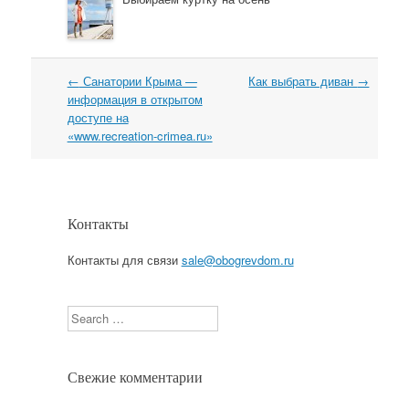
←
Санатории Крыма —
Как выбрать диван
→
Навигация
информация в открытом
доступе на
«www.recreation-crimea.ru»
Контакты
Контакты для связи
sale@obogrevdom.ru
Search
Свежие комментарии