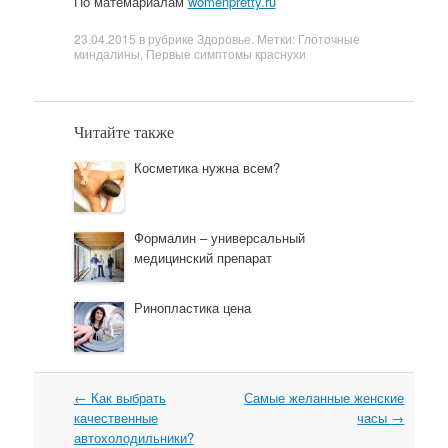
По матемариалам
womenpretty.ru
23.04.2015
в рубрике
Здоровье
. Метки:
Глоточные
миндалины
,
Первые симптомы краснухи
Читайте также
Косметика нужна всем?
Формалин – универсальный
медицинский препарат
Ринопластика цена
←
Как выбрать
Самые желанные женские
Навигация
качественные
часы
→
автохолодильники?