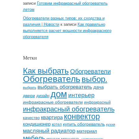
записи
Готовим инфракрасный обогреватель
летом
Обогреватели разных типов: их сходства и
различия | Новости
к записи
Как правильно
выполняется расчет мощности инфракрасного
обогревателя
Метки
Как выбрать
Обогреватели
Обогреватель
выбор.
выбрать обогреватель
дача
выбрать
дом
интерьер
двери
дизайн
инфракрасные обогреватели
инфракрасный
инфракрасный обогреватель
конвектор
квартира
качество
кондиционер
купить обогреватель
котел
кухня
масляный радиатор
материал
мебель
мощность
монтаж
недвижимость