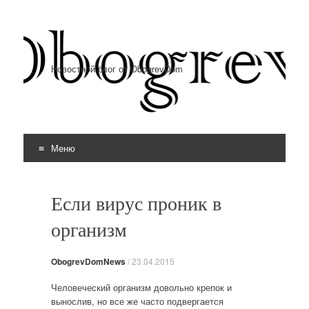
Новостной блог от ObogrevDom
Меню
Перейти к содержимому
Если вирус проник в
организм
ObogrevDomNews
/
23.04.2015
Человеческий организм довольно крепок и
вынослив, но все же часто подвергается