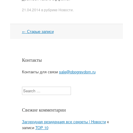
21.04.2014
в рубрике
Новости
.
←
Старые записи
Навигация
Контакты
Контакты для связи
sale@obogrevdom.ru
Search
Свежие комментарии
Загородная резиденция все секреты | Новости
к
записи
TOP 10