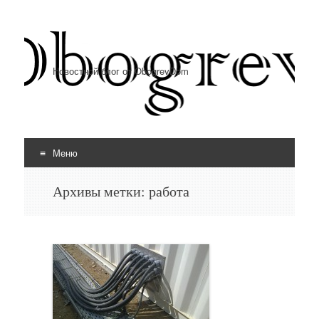
Новостной блог от ObogrevDom
Меню
Перейти к содержимому
Архивы метки:
работа