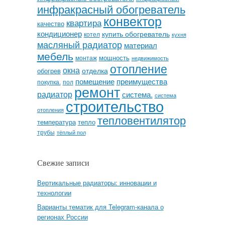
инфракрасный обогреватель
конвектор
квартира
качество
кондиционер
купить обогреватель
котел
кухня
масляный радиатор
материал
мебель
мощность
монтаж
недвижимость
отопление
окна
отделка
обогрев
помещение
преимущества
покупка.
пол
ремонт
радиатор
система.
система
строительство
отопления
тепловентилятор
температура
тепло
трубы
тёплый пол
Свежие записи
Вертикальные радиаторы: инновации и
технологии
Варианты тематик для Telegram-канала о
регионах России