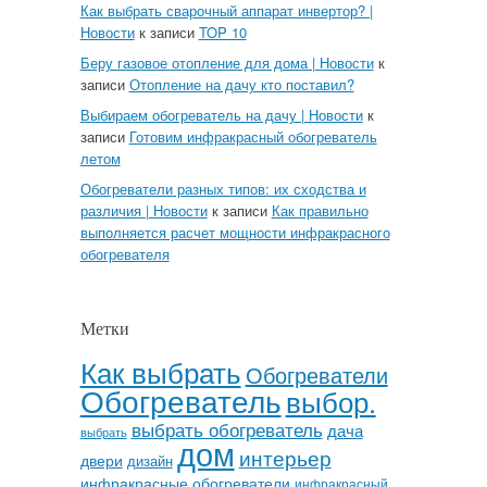
Как выбрать сварочный аппарат инвертор? |
Новости
к записи
TOP 10
Беру газовое отопление для дома | Новости
к
записи
Отопление на дачу кто поставил?
Выбираем обогреватель на дачу | Новости
к
записи
Готовим инфракрасный обогреватель
летом
Обогреватели разных типов: их сходства и
различия | Новости
к записи
Как правильно
выполняется расчет мощности инфракрасного
обогревателя
Метки
Как выбрать
Обогреватели
Обогреватель
выбор.
выбрать обогреватель
дача
выбрать
дом
интерьер
двери
дизайн
инфракрасные обогреватели
инфракрасный