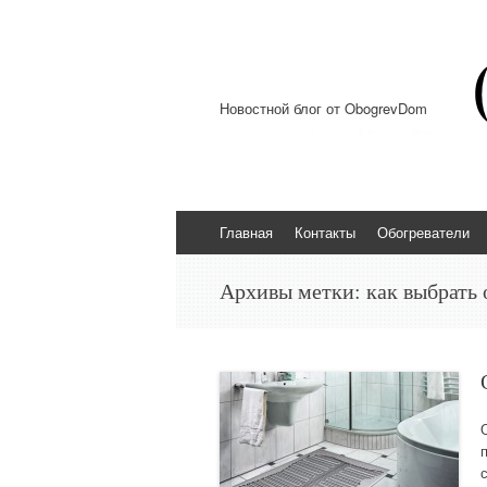
Новостной блог от ObogrevDom
Перейти к содержимому
Главная
Контакты
Обогреватели
Архивы метки:
как выбрать 