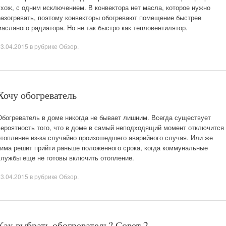
схож, с одним исключением. В конвектора нет масла, которое нужно
разогревать, поэтому конвекторы обогревают помещение быстрее
масляного радиатора. Но не так быстро как тепловентилятор.
23.04.2015
в рубрике
Обзор
.
Хочу обогреватель
Обогреватель в доме никогда не бывает лишним. Всегда существует
вероятность того, что в доме в самый неподходящий момент отключится
отопление из-за случайно произошедшего аварийного случая. Или же
зима решит прийти раньше положенного срока, когда коммунальные
службы еще не готовы включить отопление.
23.04.2015
в рубрике
Обзор
.
Как выбрать обогреватель? Совет 2