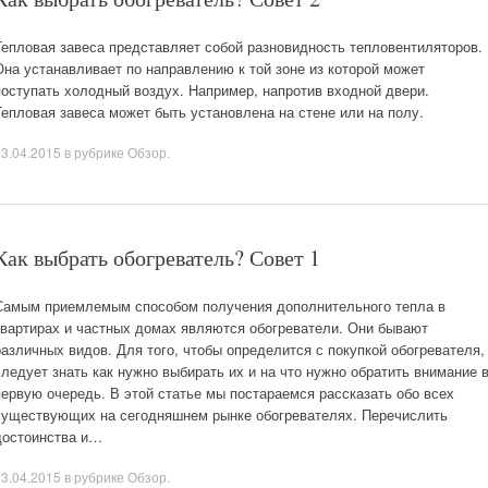
Тепловая завеса представляет собой разновидность тепловентиляторов.
Она устанавливает по направлению к той зоне из которой может
поступать холодный воздух. Например, напротив входной двери.
Тепловая завеса может быть установлена на стене или на полу.
23.04.2015
в рубрике
Обзор
.
Как выбрать обогреватель? Совет 1
Самым приемлемым способом получения дополнительного тепла в
квартирах и частных домах являются обогреватели. Они бывают
различных видов. Для того, чтобы определится с покупкой обогревателя,
следует знать как нужно выбирать их и на что нужно обратить внимание 
первую очередь. В этой статье мы постараемся рассказать обо всех
существующих на сегодняшнем рынке обогревателях. Перечислить
достоинства и…
23.04.2015
в рубрике
Обзор
.