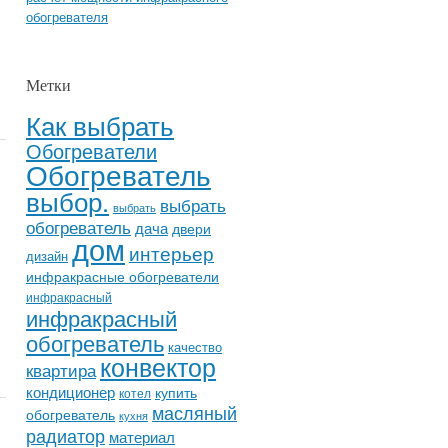
обогревателя
Метки
Как выбрать
Обогреватели
Обогреватель
выбор.
выбрать
выбрать
обогреватель
дача
двери
дом
интерьер
дизайн
инфракрасные обогреватели
инфракрасный
инфракрасный
обогреватель
качество
конвектор
квартира
кондиционер
купить
котел
масляный
обогреватель
кухня
радиатор
материал