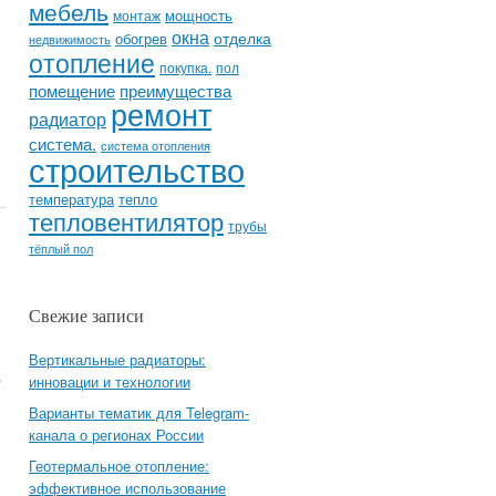
мебель
мощность
монтаж
окна
отделка
обогрев
недвижимость
отопление
покупка.
пол
помещение
преимущества
ремонт
радиатор
система.
система отопления
строительство
температура
тепло
тепловентилятор
трубы
тёплый пол
Свежие записи
Вертикальные радиаторы:
в
инновации и технологии
Варианты тематик для Telegram-
канала о регионах России
Геотермальное отопление:
эффективное использование