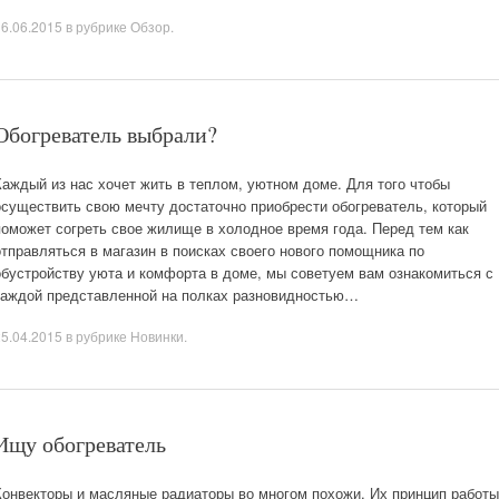
16.06.2015
в рубрике
Обзор
.
Обогреватель выбрали?
Каждый из нас хочет жить в теплом, уютном доме. Для того чтобы
осуществить свою мечту достаточно приобрести обогреватель, который
поможет согреть свое жилище в холодное время года. Перед тем как
отправляться в магазин в поисках своего нового помощника по
обустройству уюта и комфорта в доме, мы советуем вам ознакомиться с
каждой представленной на полках разновидностью…
25.04.2015
в рубрике
Новинки
.
Ищу обогреватель
Конвекторы и масляные радиаторы во многом похожи. Их принцип работы