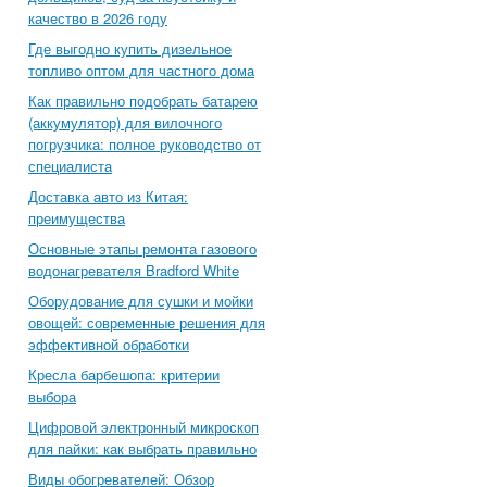
качество в 2026 году
Где выгодно купить дизельное
топливо оптом для частного дома
Как правильно подобрать батарею
(аккумулятор) для вилочного
погрузчика: полное руководство от
специалиста
Доставка авто из Китая:
преимущества
Основные этапы ремонта газового
водонагревателя Bradford White
Оборудование для сушки и мойки
овощей: современные решения для
эффективной обработки
Кресла барбешопа: критерии
выбора
Цифровой электронный микроскоп
для пайки: как выбрать правильно
Виды обогревателей: Обзор