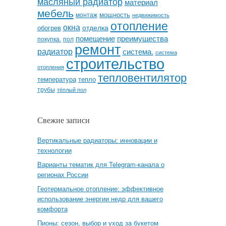
масляный радиатор
материал
мебель
мощность
монтаж
недвижимость
отопление
окна
отделка
обогрев
помещение
преимущества
покупка.
пол
ремонт
радиатор
система.
система
строительство
отопления
тепловентилятор
температура
тепло
трубы
тёплый пол
Свежие записи
Вертикальные радиаторы: инновации и
технологии
Варианты тематик для Telegram-канала о
регионах России
Геотермальное отопление: эффективное
использование энергии недр для вашего
комфорта
Пионы: сезон, выбор и уход за букетом