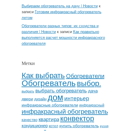
Выбираем обогреватель на дачу | Новости
к
записи
Готовим инфракрасный обогреватель
летом
Обогреватели разных типов: их сходства и
различия | Новости
к записи
Как правильно
выполняется расчет мощности инфракрасного
обогревателя
Метки
Как выбрать
Обогреватели
Обогреватель
выбор.
выбрать обогреватель
дача
выбрать
дом
интерьер
двери
дизайн
инфракрасные обогреватели
инфракрасный
инфракрасный обогреватель
конвектор
квартира
качество
кондиционер
купить обогреватель
котел
кухня