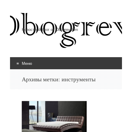
Новостной блог от ObogrevDom
Меню
Перейти к содержимому
Архивы метки:
инструменты