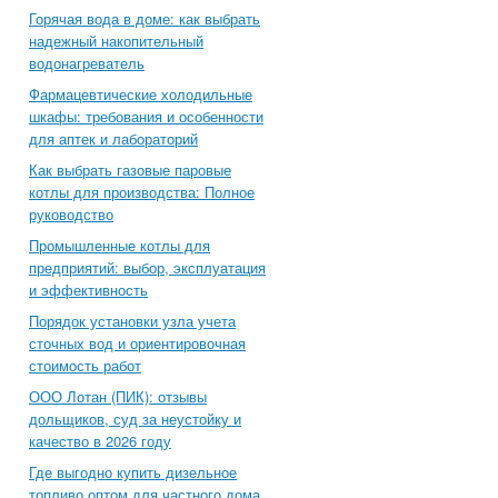
Горячая вода в доме: как выбрать
надежный накопительный
водонагреватель
Фармацевтические холодильные
шкафы: требования и особенности
для аптек и лабораторий
Как выбрать газовые паровые
котлы для производства: Полное
руководство
Промышленные котлы для
предприятий: выбор, эксплуатация
и эффективность
Порядок установки узла учета
сточных вод и ориентировочная
стоимость работ
ООО Лотан (ПИК): отзывы
дольщиков, суд за неустойку и
качество в 2026 году
Где выгодно купить дизельное
топливо оптом для частного дома