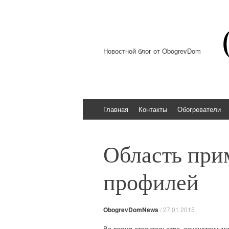
Новостной блог от ObogrevDom
Перейти к содержимому
Главная
Контакты
Обогреватели
Область при
профилей
ObogrevDomNews
/
27.01.2015
Во время строительства, реконструкци