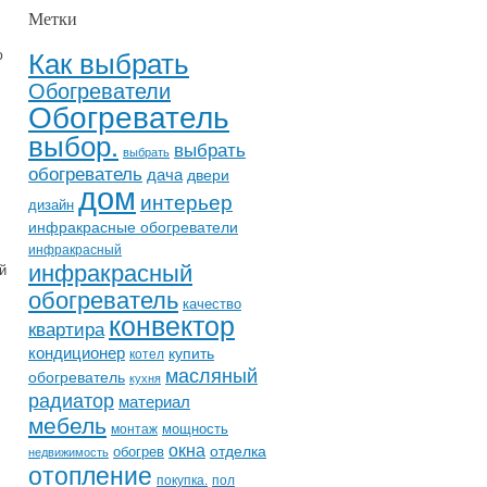
,
Метки
Как выбрать
ю
Обогреватели
Обогреватель
выбор.
выбрать
выбрать
обогреватель
дача
двери
дом
интерьер
дизайн
инфракрасные обогреватели
инфракрасный
инфракрасный
й
обогреватель
качество
конвектор
квартира
кондиционер
купить
котел
масляный
обогреватель
кухня
радиатор
материал
мебель
мощность
монтаж
окна
отделка
обогрев
недвижимость
отопление
покупка.
пол