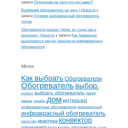
записи
Отопление на дачу кто поставил?
Выбираем обогреватель на дачу | Новости
к
записи
Готовим инфракрасный обогреватель
летом
Обогреватели разных типов: их сходства и
различия | Новости
к записи
Как правильно
выполняется расчет мощности инфракрасного
обогревателя
Метки
Как выбрать
Обогреватели
Обогреватель
выбор.
выбрать обогреватель
дача
выбрать
дом
интерьер
двери
дизайн
инфракрасные обогреватели
инфракрасный
инфракрасный обогреватель
конвектор
квартира
качество
кондиционер
купить обогреватель
котел
кухня