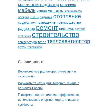
масляный радиатор
материал
мебель
мощность
монтаж
недвижимость
отопление
окна
отделка
обогрев
помещение
преимущества
покупка.
пол
ремонт
радиатор
система.
система
строительство
отопления
тепловентилятор
температура
тепло
трубы
тёплый пол
Свежие записи
Вертикальные радиаторы: инновации и
технологии
Варианты тематик для Telegram-канала о
регионах России
Геотермальное отопление: эффективное
использование энергии недр для вашего
комфорта