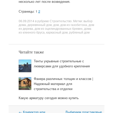
несколько лет после возведения.
Страницы: 1
2
06.09.2014
в рубрике
Строительство
. Метки:
выбор
дома
,
деревянный дом
,
дом
,
дом из газобетона
,
дом
из дерева
,
дом из оцилиндрованных бревен
,
дома
из клееного бруса
,
каркасный дом
,
рубленый дом
Читайте также
Тенты укрывные строительные с
люверсами для удобного крепления
Фанера различных толщин и классов |
Надежный материал для
строительства и отделки
Какую арматуру сегодня можно купить
←
Конвектор или
Выбираем пластиковые
Навигация