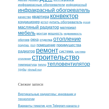
инфракрасные обогреватели
инфракрасный
инфракрасный обогреватель
конвектор
квартира
качество
кондиционер
купить обогреватель
котел
кухня
масляный радиатор
материал
мебель
мощность
монтаж
недвижимость
отопление
окна
отделка
обогрев
помещение
преимущества
покупка.
пол
ремонт
радиатор
система.
система
строительство
отопления
тепловентилятор
температура
тепло
трубы
тёплый пол
Свежие записи
Вертикальные радиаторы: инновации и
технологии
Варианты тематик для Telegram-канала о