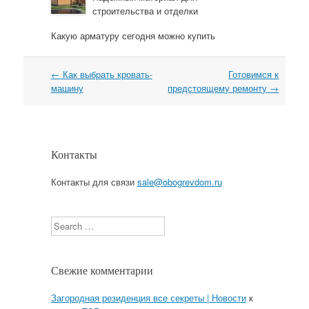
строительства и отделки
Какую арматуру сегодня можно купить
←
Как выбрать кровать-
Готовимся к
Навигация
машину
предстоящему ремонту
→
Контакты
Контакты для связи
sale@obogrevdom.ru
Search
Свежие комментарии
Загородная резиденция все секреты | Новости
к