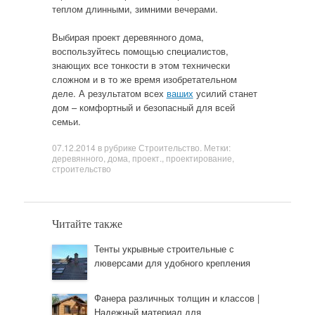
теплом длинными, зимними вечерами.
Выбирая проект деревянного дома,
воспользуйтесь помощью специалистов,
знающих все тонкости в этом технически
сложном и в то же время изобретательном
деле. А результатом всех
ваших
усилий станет
дом – комфортный и безопасный для всей
семьи.
07.12.2014
в рубрике
Строительство
. Метки:
деревянного
,
дома
,
проект.
,
проектирование
,
строительство
Читайте также
Тенты укрывные строительные с
люверсами для удобного крепления
Фанера различных толщин и классов |
Надежный материал для