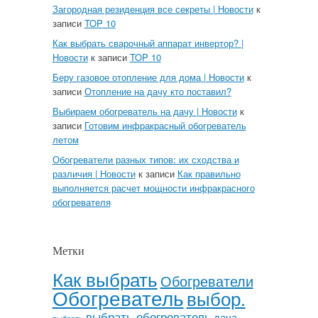
Загородная резиденция все секреты | Новости
к
записи
TOP 10
Как выбрать сварочный аппарат инвертор? |
Новости
к записи
TOP 10
Беру газовое отопление для дома | Новости
к
записи
Отопление на дачу кто поставил?
Выбираем обогреватель на дачу | Новости
к
записи
Готовим инфракрасный обогреватель
летом
Обогреватели разных типов: их сходства и
различия | Новости
к записи
Как правильно
выполняется расчет мощности инфракрасного
обогревателя
Метки
Как выбрать
Обогреватели
Обогреватель
выбор.
выбрать обогреватель
дача
выбрать