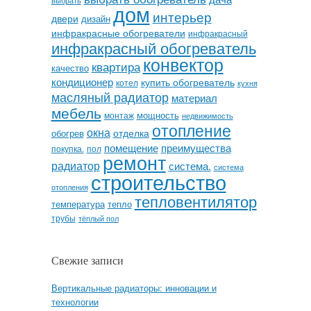
дом
интерьер
двери
дизайн
инфракрасные обогреватели
инфракрасный
инфракрасный обогреватель
конвектор
квартира
качество
кондиционер
купить обогреватель
котел
кухня
масляный радиатор
материал
мебель
мощность
монтаж
недвижимость
отопление
окна
отделка
обогрев
помещение
преимущества
покупка.
пол
ремонт
радиатор
система.
система
строительство
отопления
тепловентилятор
температура
тепло
трубы
тёплый пол
Свежие записи
Вертикальные радиаторы: инновации и
технологии