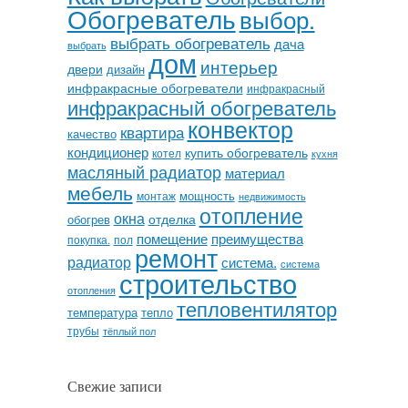
Обогреватель
выбор.
выбрать обогреватель
дача
выбрать
дом
интерьер
двери
дизайн
инфракрасные обогреватели
инфракрасный
инфракрасный обогреватель
конвектор
квартира
качество
кондиционер
купить обогреватель
котел
кухня
масляный радиатор
материал
мебель
мощность
монтаж
недвижимость
отопление
окна
отделка
обогрев
помещение
преимущества
покупка.
пол
ремонт
радиатор
система.
система
строительство
отопления
тепловентилятор
температура
тепло
трубы
тёплый пол
Свежие записи