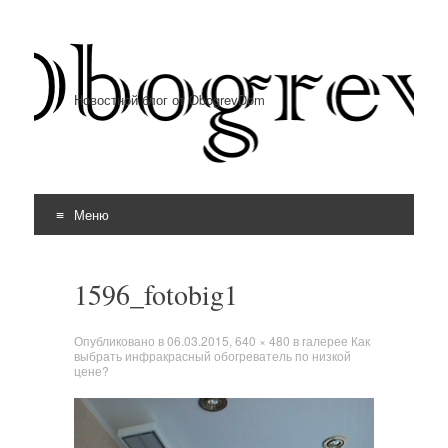
Новостной блог от ObogrevDom
Меню
Перейти к содержимому
1596_fotobig1
Опубликовано в
06.03.2015
,
640 × 480
в галерее
Как
выбрать инфракрасный обогреватель по низкой
цене?