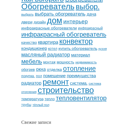
Обогреватель
выбор.
выбрать обогреватель
дача
выбрать
дом
интерьер
двери
дизайн
инфракрасные обогреватели
инфракрасный
инфракрасный обогреватель
конвектор
квартира
качество
кондиционер
купить обогреватель
котел
кухня
масляный радиатор
материал
мебель
мощность
монтаж
недвижимость
отопление
окна
отделка
обогрев
помещение
преимущества
покупка.
пол
ремонт
радиатор
система.
система
строительство
отопления
тепловентилятор
температура
тепло
трубы
тёплый пол
Свежие записи