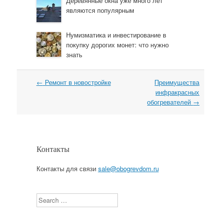
Деревянные окна уже много лет
являются популярным
Нумизматика и инвестирование в
покупку дорогих монет: что нужно
знать
←
Ремонт в новостройке
Преимущества
Навигация
инфракрасных
обогревателей
→
Контакты
Контакты для связи
sale@obogrevdom.ru
Search