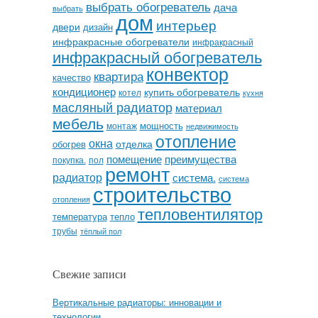
выбрать обогреватель
дача
выбрать
дом
интерьер
двери
дизайн
инфракрасные обогреватели
инфракрасный
инфракрасный обогреватель
конвектор
квартира
качество
кондиционер
купить обогреватель
котел
кухня
масляный радиатор
материал
мебель
мощность
монтаж
недвижимость
отопление
окна
отделка
обогрев
помещение
преимущества
покупка.
пол
ремонт
радиатор
система.
система
строительство
отопления
тепловентилятор
температура
тепло
трубы
тёплый пол
Свежие записи
Вертикальные радиаторы: инновации и
технологии