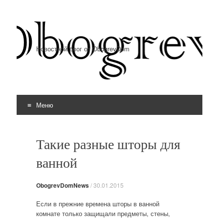
Новостной блог от ObogrevDom
Меню
Перейти к содержимому
Такие разные шторы для
ванной
ObogrevDomNews
/
30.01.2015
Если в прежние времена шторы в ванной
комнате только защищали предметы, стены,