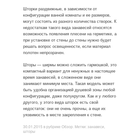
Шторки раздвижные, в зависимости от
конфигурации ванной комнаты и ее размеров,
могут состоять из разного количества створок. К
недостаткам такого вида занавесей относятся
возможность появления плесени на герметике, а
при установке от стены до стены нужно будет
решать вопрос освещенности, если материал
полотен непрозрачен.
Шторы — ширмы можно сложить гармошкой, это
компактный вариант для ненужных в настоящее
время занавесей, в сложенном виде они
занимают минимум места. Такая модель может
быть удобна организацией душевой зоны любой
конфигурации, даже полукругом. Как и у любого
другого, у этого вида шторок есть свой
недостаток: они не очень прочны, а еще их
уязвимость в месте закрепления к стене.
30.01.2015
в рубрике
Обзор
. Метки:
занавеси
,
шторы