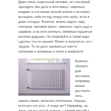
Даже очень энергичный человек, не способный
просидеть без дела и пяти минут, невольно
впадает в состояние полной апатии и не может
вытащить себя из-под пледа или шубы, если в
доме холодно. Конечно, можно надеть пару
свитеров, меховой жилет, обмотать горло еще и
шарфом, а на ноги натянуть любимые подшитые
валенки дедушки. Но попробуйте в таком виде
сделать что-то нужное! Может и получится, но с
трудом. То ли дело заниматься чем-то
полезным и любимым в тепле и комфорте!
Конечно,
обогреть
дом
несложно,
например,
можно
растопить
печь,
зажечь камин, включить отопление. Хорошо,
если все это есть. А когда нет? Например, на
даче, где вы глухой осенью ─ ранней весной и