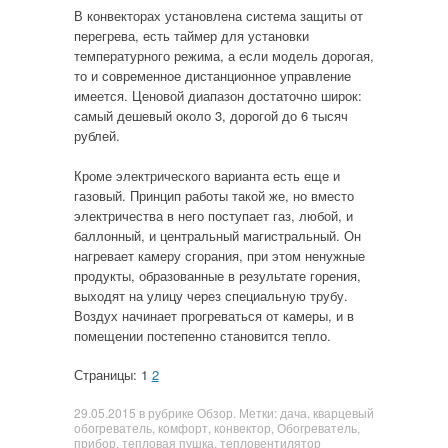
В конвекторах установлена система защиты от
перегрева, есть таймер для установки
температурного режима, а если модель дорогая,
то и современное дистанционное управление
имеется. Ценовой диапазон достаточно широк:
самый дешевый около 3, дорогой до 6 тысяч
рублей.
Кроме электрического варианта есть еще и
газовый. Принцип работы такой же, но вместо
электричества в него поступает газ, любой, и
баллонный, и центральный магистральный. Он
нагревает камеру сгорания, при этом ненужные
продукты, образованные в результате горения,
выходят на улицу через специальную трубу.
Воздух начинает прогреваться от камеры, и в
помещении постепенно становится тепло.
Страницы: 1
2
29.05.2015
в рубрике
Обзор
. Метки:
дача
,
кварцевый
обогреватель
,
комфорт
,
конвектор
,
Обогреватель
,
прибор
,
тепловая пушка
,
тепловентилятор