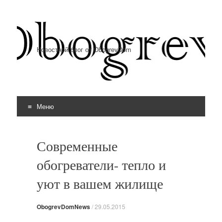
Новостной блог от ObogrevDom
Меню
Перейти к содержимому
Современные
обогреватели- тепло и
уют в вашем жилище
ObogrevDomNews
/
29.05.2015