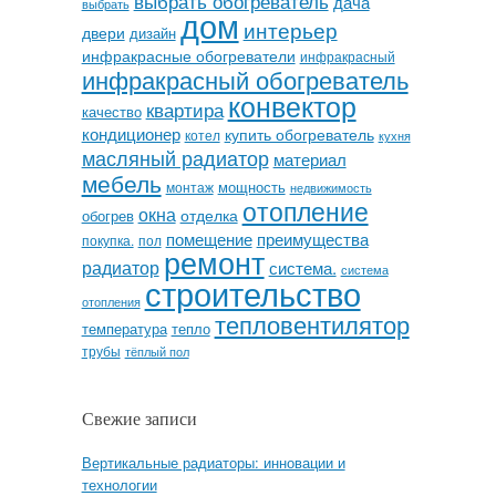
выбрать обогреватель
дача
выбрать
дом
интерьер
двери
дизайн
инфракрасные обогреватели
инфракрасный
инфракрасный обогреватель
конвектор
квартира
качество
кондиционер
купить обогреватель
котел
кухня
масляный радиатор
материал
мебель
мощность
монтаж
недвижимость
отопление
окна
отделка
обогрев
помещение
преимущества
покупка.
пол
ремонт
радиатор
система.
система
строительство
отопления
тепловентилятор
температура
тепло
трубы
тёплый пол
Свежие записи
Вертикальные радиаторы: инновации и
технологии