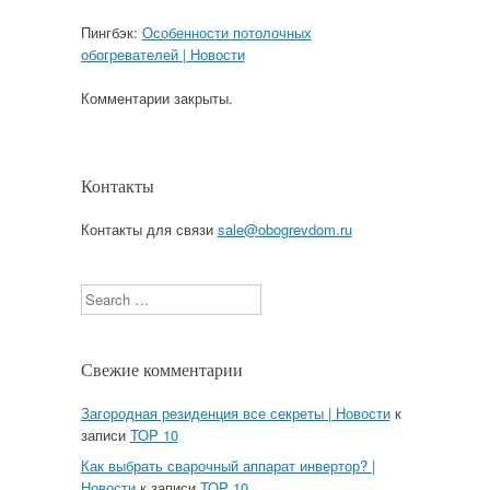
Пингбэк:
Особенности потолочных
обогревателей | Новости
Комментарии закрыты.
Контакты
Контакты для связи
sale@obogrevdom.ru
Search
Свежие комментарии
Загородная резиденция все секреты | Новости
к
записи
TOP 10
Как выбрать сварочный аппарат инвертор? |
Новости
к записи
TOP 10