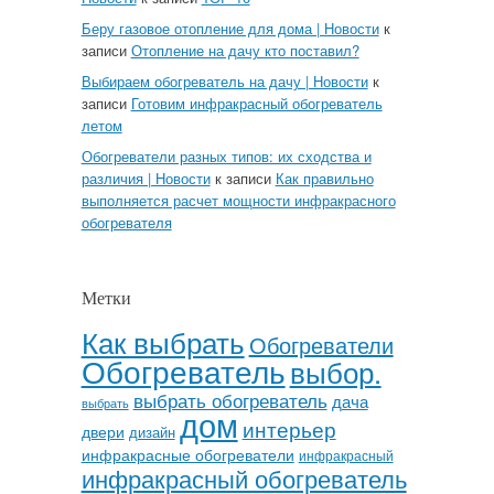
Беру газовое отопление для дома | Новости
к
записи
Отопление на дачу кто поставил?
Выбираем обогреватель на дачу | Новости
к
записи
Готовим инфракрасный обогреватель
летом
Обогреватели разных типов: их сходства и
различия | Новости
к записи
Как правильно
выполняется расчет мощности инфракрасного
обогревателя
Метки
Как выбрать
Обогреватели
Обогреватель
выбор.
выбрать обогреватель
дача
выбрать
дом
интерьер
двери
дизайн
инфракрасные обогреватели
инфракрасный
инфракрасный обогреватель