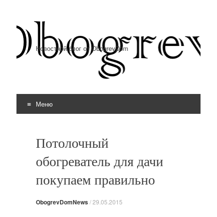
Новостной блог от ObogrevDom
Меню
Перейти к содержимому
Потолочный
обогреватель для дачи
покупаем правильно
ObogrevDomNews
/
29.05.2015