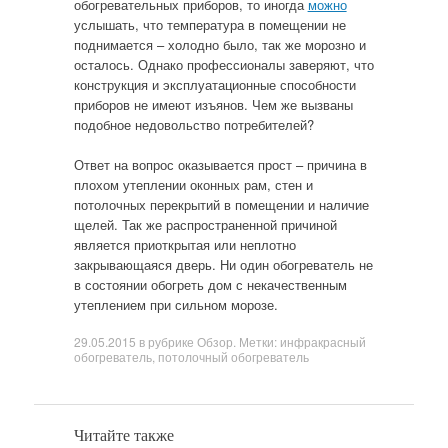
обогревательных приборов, то иногда
можно
услышать, что температура в помещении не
поднимается – холодно было, так же морозно и
осталось. Однако профессионалы заверяют, что
конструкция и эксплуатационные способности
приборов не имеют изъянов. Чем же вызваны
подобное недовольство потребителей?
Ответ на вопрос оказывается прост – причина в
плохом утеплении оконных рам, стен и
потолочных перекрытий в помещении и наличие
щелей. Так же распространенной причиной
является приоткрытая или неплотно
закрывающаяся дверь. Ни один обогреватель не
в состоянии обогреть дом с некачественным
утеплением при сильном морозе.
29.05.2015
в рубрике
Обзор
. Метки:
инфракрасный
обогреватель
,
потолочный обогреватель
Читайте также