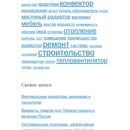
конвектор
квартира
качество
кондиционер
купить обогреватель
котел
кухня
масляный радиатор
материал
мебель
мощность
монтаж
недвижимость
отопление
окна
отделка
обогрев
помещение
преимущества
покупка.
пол
ремонт
радиатор
система.
система
строительство
отопления
тепловентилятор
температура
тепло
трубы
тёплый пол
Свежие записи
Вертикальные радиаторы: инновации и
технологии
Варианты тематик для Telegram-канала о
регионах России
Геотермальное отопление: эффективное
использование энергии недр для вашего