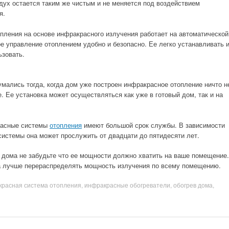
дух остается таким же чистым и не меняется под воздействием
я.
пления на основе инфракрасного излучения работает на автоматической
ое управление отоплением удобно и безопасно. Ее легко устанавливать 
ьзовать.
мались тогда, когда дом уже построен инфракрасное отопление ничто н
 Ее установка может осуществляться как уже в готовый дом, так и на
расные системы
отопления
имеют большой срок службы. В зависимости
системы она может прослужить от двадцати до пятидесяти лет.
 дома не забудьте что ее мощности должно хватить на ваше помещение.
 лучше перераспределять мощность излучения по всему помещению.
расная система отопления
,
инфракрасные обогреватели
,
обогрев дома
,