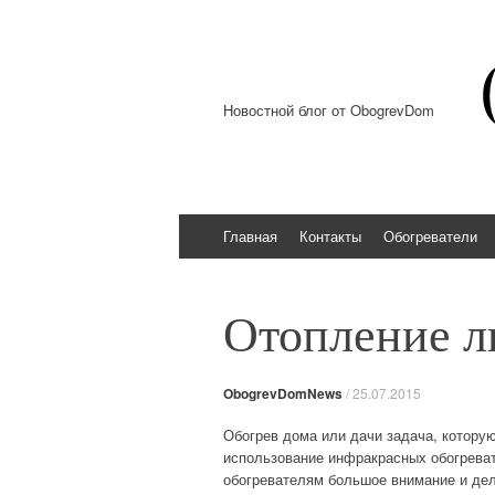
Новостной блог от ObogrevDom
Перейти к содержимому
Главная
Контакты
Обогреватели
Отопление 
ObogrevDomNews
/
25.07.2015
Обогрев дома или дачи задача, котору
использование инфракрасных обогрева
обогревателям большое внимание и дел