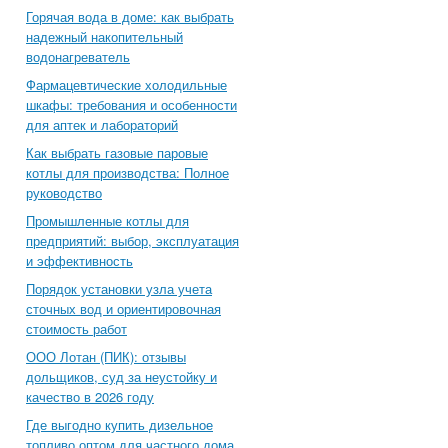
Горячая вода в доме: как выбрать
надежный накопительный
водонагреватель
Фармацевтические холодильные
шкафы: требования и особенности
для аптек и лабораторий
Как выбрать газовые паровые
котлы для производства: Полное
руководство
Промышленные котлы для
предприятий: выбор, эксплуатация
и эффективность
Порядок установки узла учета
сточных вод и ориентировочная
стоимость работ
ООО Лотан (ПИК): отзывы
дольщиков, суд за неустойку и
качество в 2026 году
Где выгодно купить дизельное
топливо оптом для частного дома