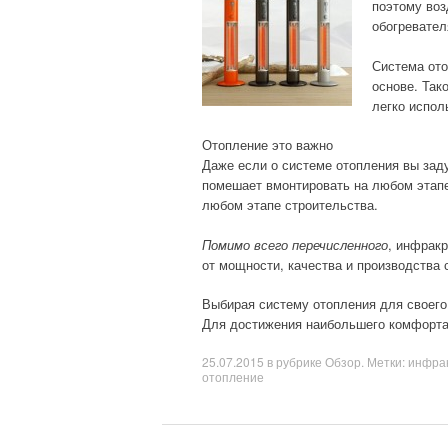
поэтому воз
обогревател
Система ото
основе. Так
легко испол
Отопление это важно
Даже если о системе отопления вы заду
помешает вмонтировать на любом этапе.
любом этапе строительства.
Помимо всего перечисленного
, инфрак
от мощности, качества и производства 
Выбирая систему отопления для своего
Для достижения наибольшего комфорта
25.07.2015
в рубрике
Обзор
. Метки:
инфрак
отопление