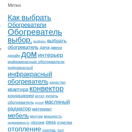
Метки
Как выбрать
Обогреватели
и
Обогреватель
выбор.
выбрать
выбрать
обогреватель
дача
двери
е
дом
интерьер
дизайн
инфракрасные обогреватели
инфракрасный
инфракрасный
обогреватель
качество
конвектор
квартира
кондиционер
купить
котел
масляный
обогреватель
кухня
радиатор
материал
мебель
мощность
монтаж
окна
отделка
обогрев
недвижимость
отопление
покупка.
пол