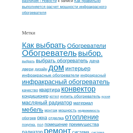
различия | Новости
к записи
Как правильно
выполняется расчет мощности инфракрасного
обогревателя
Метки
Как выбрать
Обогреватели
Обогреватель
выбор.
выбрать обогреватель
дача
выбрать
дом
интерьер
двери
дизайн
инфракрасные обогреватели
инфракрасный
инфракрасный обогреватель
конвектор
квартира
качество
кондиционер
купить обогреватель
котел
кухня
масляный радиатор
материал
мебель
мощность
монтаж
недвижимость
отопление
окна
отделка
обогрев
помещение
преимущества
покупка.
пол
ремонт
радиатор
система.
система