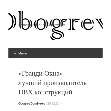
Новостной блог от ObogrevDom
Меню
Перейти к содержимому
«Гранди Окна» —
лучший производитель
ПВХ конструкций
ObogrevDomNews
/
25.12.2014