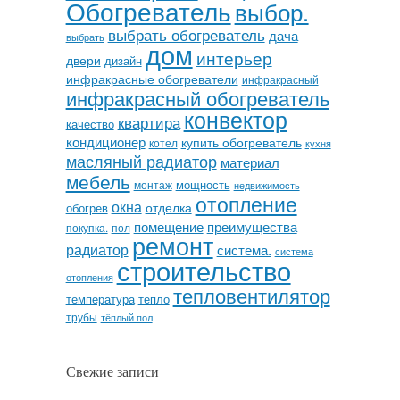
Обогреватель
выбор.
выбрать обогреватель
дача
выбрать
дом
интерьер
двери
дизайн
инфракрасные обогреватели
инфракрасный
инфракрасный обогреватель
конвектор
квартира
качество
кондиционер
купить обогреватель
котел
кухня
масляный радиатор
материал
мебель
мощность
монтаж
недвижимость
отопление
окна
отделка
обогрев
помещение
преимущества
покупка.
пол
ремонт
радиатор
система.
система
строительство
отопления
тепловентилятор
температура
тепло
трубы
тёплый пол
Свежие записи