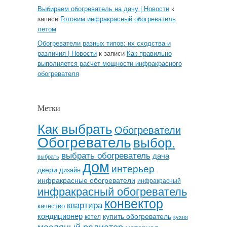
Выбираем обогреватель на дачу | Новости
к
записи
Готовим инфракрасный обогреватель
летом
Обогреватели разных типов: их сходства и
различия | Новости
к записи
Как правильно
выполняется расчет мощности инфракрасного
обогревателя
Метки
Как выбрать
Обогреватели
Обогреватель
выбор.
выбрать обогреватель
дача
выбрать
дом
интерьер
двери
дизайн
инфракрасные обогреватели
инфракрасный
инфракрасный обогреватель
конвектор
квартира
качество
кондиционер
купить обогреватель
котел
кухня
масляный радиатор