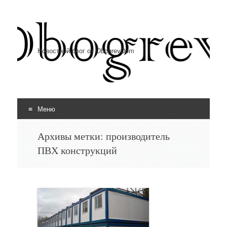
Новостной блог от ObogrevDom
Меню
Перейти к содержимому
Архивы метки:
производитель
ПВХ конструкций