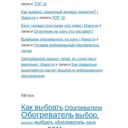
записи
TOP 10
Как выбрать сварочный аппарат инвертор? |
Новости
к записи
TOP 10
Беру газовое отопление для дома | Новости
к
записи
Отопление на дачу кто поставил?
Выбираем обогреватель на дачу | Новости
к
записи
Готовим инфракрасный обогреватель
летом
Обогреватели разных типов: их сходства и
различия | Новости
к записи
Как правильно
выполняется расчет мощности инфракрасного
обогревателя
Метки
Как выбрать
Обогреватели
Обогреватель
выбор.
выбрать обогреватель
дача
выбрать
дом