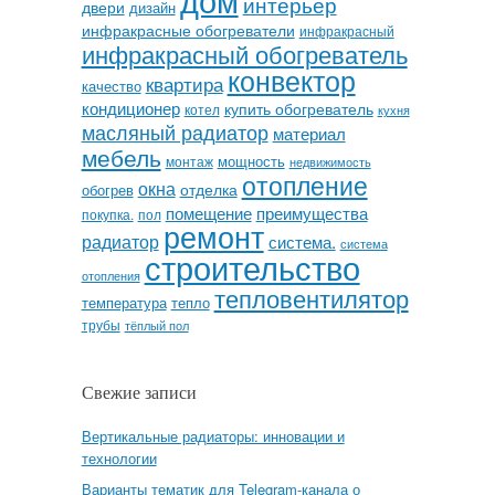
интерьер
двери
дизайн
инфракрасные обогреватели
инфракрасный
инфракрасный обогреватель
конвектор
квартира
качество
кондиционер
купить обогреватель
котел
кухня
масляный радиатор
материал
мебель
мощность
монтаж
недвижимость
отопление
окна
отделка
обогрев
помещение
преимущества
покупка.
пол
ремонт
радиатор
система.
система
строительство
отопления
тепловентилятор
температура
тепло
трубы
тёплый пол
Свежие записи
Вертикальные радиаторы: инновации и
технологии
Варианты тематик для Telegram-канала о