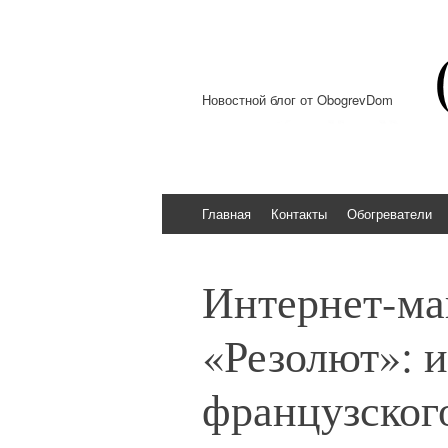
Новостной блог от ObogrevDom
Перейти к содержимому
Главная
Контакты
Обогреватели
Интернет-ма
«Резолют»: и
французского