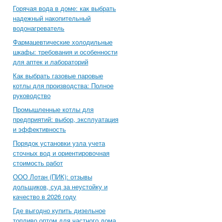
Горячая вода в доме: как выбрать
надежный накопительный
водонагреватель
Фармацевтические холодильные
шкафы: требования и особенности
для аптек и лабораторий
Как выбрать газовые паровые
котлы для производства: Полное
руководство
Промышленные котлы для
предприятий: выбор, эксплуатация
и эффективность
Порядок установки узла учета
сточных вод и ориентировочная
стоимость работ
ООО Лотан (ПИК): отзывы
дольщиков, суд за неустойку и
качество в 2026 году
Где выгодно купить дизельное
топливо оптом для частного дома