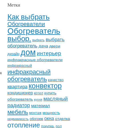
Метки
Как выбрать
Обогреватели
Обогреватель
выбор.
выбрать
выбрать
обогреватель
дача
двери
дом
интерьер
дизайн
инфракрасные обогреватели
инфракрасный
инфракрасный
я
обогреватель
качество
конвектор
квартира
кондиционер
купить
котел
масляный
обогреватель
кухня
радиатор
материал
мебель
мощность
монтаж
окна
отделка
обогрев
недвижимость
отопление
покупка.
пол