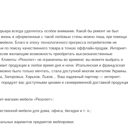
рьера всегда уделялось особое внимание. Какой бы ремонт не был
ю жизнь в оформленные с такой любовью стены можно лишь при помощи
мебели. Благо в эпоху технологичного прогресса потребителям не
и по поиску качественного товара в точках оффлайн-продаж.
Интернет-
 всем желающим возможность приобретать высококачественные
 Клиенты «Резолют» не ограничены во времени: вы можете выбрать и
иант продукции в любое время дня и ночи. Итальянская и французская
 можно было только мечтать, стала доступной многим жителям Украины.
са, Запорожье, Харьков, Львов… Ваш надежный партнер — интернет-
 порадует вас доступными ценами и своевременной доставкой продукци
ет-магазин мебели «Резолют»:
ственной мебели для дома, офиса, беседки и т. п.;
альных вариантов предметов меблировки;