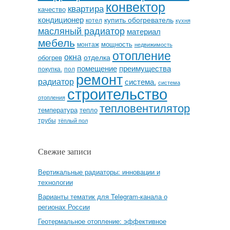
конвектор
квартира
качество
кондиционер
купить обогреватель
котел
кухня
масляный радиатор
материал
мебель
мощность
монтаж
недвижимость
отопление
окна
отделка
обогрев
помещение
преимущества
покупка.
пол
ремонт
радиатор
система.
система
строительство
отопления
тепловентилятор
температура
тепло
трубы
тёплый пол
Свежие записи
Вертикальные радиаторы: инновации и
технологии
Варианты тематик для Telegram-канала о
регионах России
Геотермальное отопление: эффективное