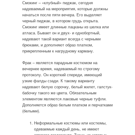
Смокинг – «клубный» пиджак, сегодня
надеваемый на мероприятия, которые должны
начаться после пяти вечера. Его выделяет
черный пиджак, в котором грудь открыта.
Смокинг имеет длинные лацканы из шелка или
атласа. Бывает он и двух- и однобортный,
надевают такой вариант всегда с черными
брюками, и дополняют образ платком,
прикрепленным к нагрудному карману.
Фрак – является парадным костюмом на
вечернее время, надеваемый по строгому
протоколу. Он короткий спереди, имеющий
узкие фалды сзади. К такому варианту
надевают белую сорочку, белый жилет, галстук-
бабочку такого же цвета. Обязательным
элементом являются лаковые черные туфли.
Дополняется образ белым платком и перчатками
(белыми).
Неформальные костюмы или костюмы,
одеваемые каждый день, не имеют
строгого регламента. Ткани, из которых