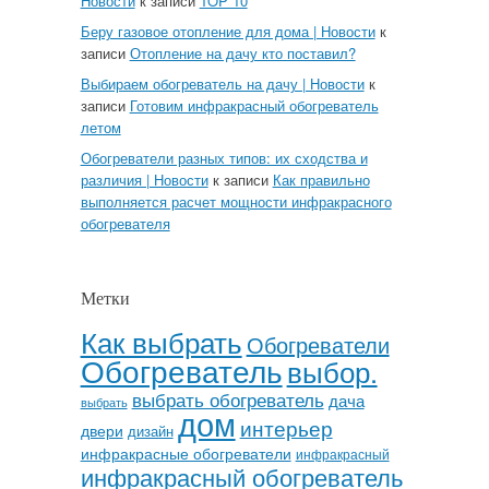
Новости
к записи
TOP 10
Беру газовое отопление для дома | Новости
к
записи
Отопление на дачу кто поставил?
Выбираем обогреватель на дачу | Новости
к
записи
Готовим инфракрасный обогреватель
летом
Обогреватели разных типов: их сходства и
различия | Новости
к записи
Как правильно
выполняется расчет мощности инфракрасного
обогревателя
Метки
Как выбрать
Обогреватели
Обогреватель
выбор.
выбрать обогреватель
дача
выбрать
дом
интерьер
двери
дизайн
инфракрасные обогреватели
инфракрасный
инфракрасный обогреватель