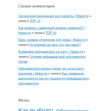
Свежие комментарии
Загородная резиденция все секреты | Новости
к
записи
TOP 10
Как выбрать сварочный аппарат инвертор? |
Новости
к записи
TOP 10
Беру газовое отопление для дома | Новости
к
записи
Отопление на дачу кто поставил?
Выбираем обогреватель на дачу | Новости
к
записи
Готовим инфракрасный обогреватель
летом
Обогреватели разных типов: их сходства и
различия | Новости
к записи
Как правильно
выполняется расчет мощности инфракрасного
обогревателя
Метки
Как выбрать
Обогреватели