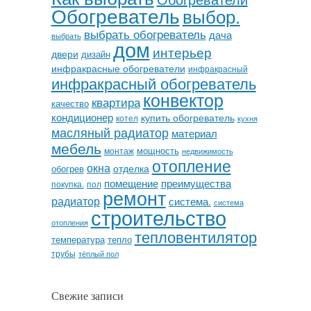
Обогреватель
выбор.
выбрать обогреватель
дача
выбрать
дом
интерьер
двери
дизайн
инфракрасные обогреватели
инфракрасный
инфракрасный обогреватель
конвектор
квартира
качество
кондиционер
купить обогреватель
котел
кухня
масляный радиатор
материал
мебель
мощность
монтаж
недвижимость
отопление
окна
отделка
обогрев
помещение
преимущества
покупка.
пол
ремонт
радиатор
система.
система
строительство
отопления
тепловентилятор
температура
тепло
трубы
тёплый пол
Свежие записи