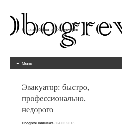
Новостной блог от ObogrevDom
Меню
Перейти к содержимому
Эвакуатор: быстро,
профессионально,
недорого
ObogrevDomNews
/
04.03.2015