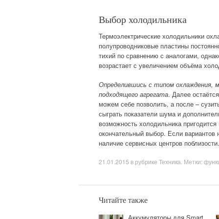
Выбор холодильника
Термоэлектрические холодильники охл
полупроводниковые пластины постоянно
тихий по сравнению с аналогами, однак
возрастает с увеличением объёма холо
Определившись с типом охлаждения, 
подходящего агрегата
. Далее остаётс
можем себе позволить, а после – сузи
сыграть показатели шума и дополните
возможность холодильника пригодится в
окончательный выбор. Если вариантов н
наличие сервисных центров поблизости
21.01.2015
в рубрике
Техника
. Метки:
функ
Читайте также
Аккумуляторы для Smart