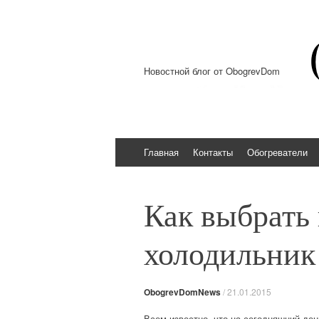
Новостной блог от ObogrevDom
Перейти к содержимому
Главная
Контакты
Обогреватели
Как выбрать
холодильник
ObogrevDomNews
/
21.01.2015
Всем известно, что на сегодняшний де