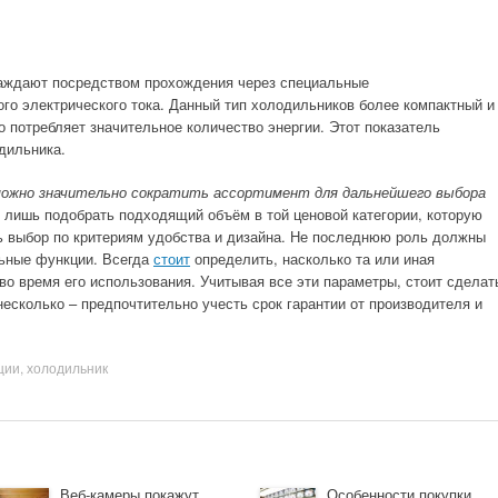
аждают посредством прохождения через специальные
го электрического тока. Данный тип холодильников более компактный и
о потребляет значительное количество энергии. Этот показатель
дильника.
можно значительно сократить ассортимент для дальнейшего выбора
я лишь подобрать подходящий объём в той ценовой категории, которую
ть выбор по критериям удобства и дизайна. Не последнюю роль должны
льные функции. Всегда
стоит
определить, насколько та или иная
о время его использования. Учитывая все эти параметры, стоит сделат
есколько – предпочтительно учесть срок гарантии от производителя и
.
ции
,
холодильник
Веб-камеры покажут
Особенности покупки