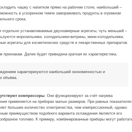
хладить чашку с напитком прямо на рабочем столе, наибольший –
можность в ускоренном темпе замораживать продукты в огромном
ельного срока.
 отдельно устанавливаемые двухкамерные агрегаты, чуть меньшей –
льзуются морозильники, холодильники-витрины, мини-холодильники,
ные агрегаты для косметических средств и лекарственных препаратов.
 признакам. Далее будет приведена краткая их характеристика.
аждением характеризуются наибольшей экономичностью и
о объёма.
сутствуют компрессоры
. Они функционируют за счёт нагрева
ния применяется на приборах малых размеров. При равных показателях
ляет большее количество электричества, чем компрессионный, однако
жным преимуществом подобного варианта охлаждения является его
ообразное топливо. К примеру, комбинированные приборы могут работат