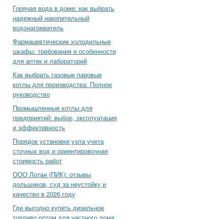
Горячая вода в доме: как выбрать
надежный накопительный
водонагреватель
Фармацевтические холодильные
шкафы: требования и особенности
для аптек и лабораторий
Как выбрать газовые паровые
котлы для производства: Полное
руководство
Промышленные котлы для
предприятий: выбор, эксплуатация
и эффективность
Порядок установки узла учета
сточных вод и ориентировочная
стоимость работ
ООО Лотан (ПИК): отзывы
дольщиков, суд за неустойку и
качество в 2026 году
Где выгодно купить дизельное
топливо оптом для частного дома