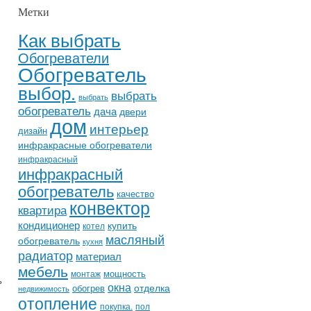
Метки
Как выбрать
Обогреватели
Обогреватель
выбор.
выбрать
выбрать
обогреватель
дача
двери
дом
интерьер
дизайн
инфракрасные обогреватели
инфракрасный
инфракрасный
обогреватель
качество
конвектор
квартира
кондиционер
купить
котел
масляный
обогреватель
кухня
радиатор
материал
мебель
мощность
монтаж
ь
окна
отделка
обогрев
недвижимость
отопление
покупка.
пол