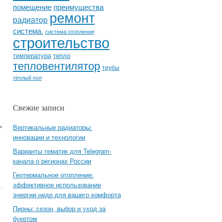
помещение
преимущества
ремонт
радиатор
система.
система отопления
строительство
температура
тепло
тепловентилятор
трубы
тёплый пол
Свежие записи
ь
Вертикальные радиаторы:
инновации и технологии
Варианты тематик для Telegram-
канала о регионах России
Геотермальное отопление:
эффективное использование
энергии недр для вашего комфорта
Пионы: сезон, выбор и уход за
букетом