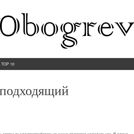
TOP 10
 подходящий
нь главным электроприбором на кухне является холодильник. В плане