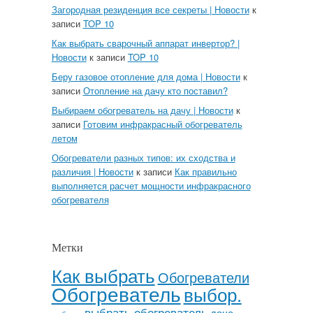
Загородная резиденция все секреты | Новости
к
записи
TOP 10
Как выбрать сварочный аппарат инвертор? |
Новости
к записи
TOP 10
Беру газовое отопление для дома | Новости
к
записи
Отопление на дачу кто поставил?
Выбираем обогреватель на дачу | Новости
к
записи
Готовим инфракрасный обогреватель
летом
Обогреватели разных типов: их сходства и
различия | Новости
к записи
Как правильно
выполняется расчет мощности инфракрасного
обогревателя
Метки
Как выбрать
Обогреватели
Обогреватель
выбор.
выбрать обогреватель
дача