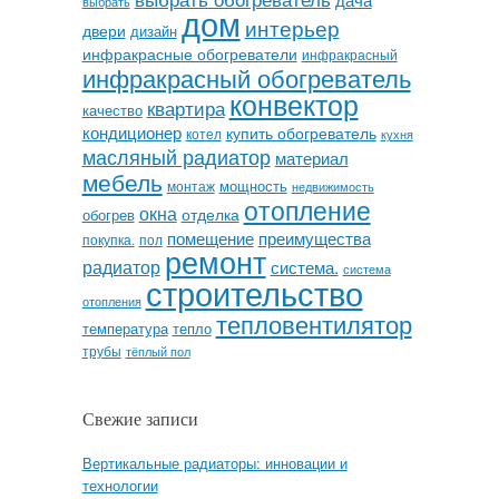
выбрать
дом
интерьер
двери
дизайн
инфракрасные обогреватели
инфракрасный
инфракрасный обогреватель
конвектор
квартира
качество
кондиционер
купить обогреватель
котел
кухня
масляный радиатор
материал
мебель
мощность
монтаж
недвижимость
отопление
окна
отделка
обогрев
помещение
преимущества
покупка.
пол
ремонт
радиатор
система.
система
строительство
отопления
тепловентилятор
температура
тепло
трубы
тёплый пол
Свежие записи
Вертикальные радиаторы: инновации и
технологии