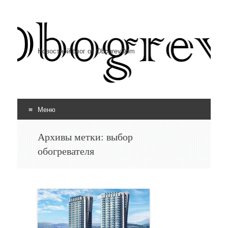
Новостной блог от ObogrevDom
Меню
Перейти к содержимому
Архивы метки:
выбор
обогревателя