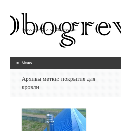
Новостной блог от ObogrevDom
Меню
Перейти к содержимому
Архивы метки:
покрытие для
кровли