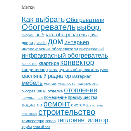
Метки
Как выбрать
Обогреватели
Обогреватель
выбор.
выбрать обогреватель
дача
выбрать
дом
интерьер
двери
дизайн
инфракрасные обогреватели
инфракрасный
инфракрасный обогреватель
конвектор
квартира
качество
кондиционер
купить обогреватель
котел
кухня
масляный радиатор
материал
мебель
мощность
монтаж
недвижимость
отопление
окна
отделка
обогрев
помещение
преимущества
покупка.
пол
ремонт
радиатор
система.
система
строительство
отопления
тепловентилятор
температура
тепло
трубы
тёплый пол