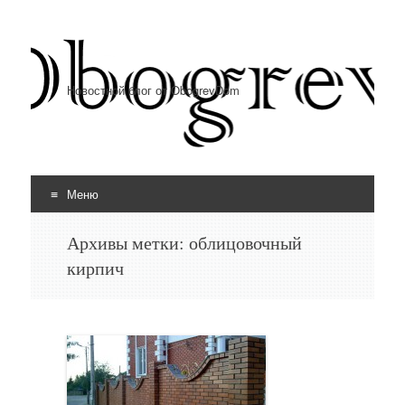
Новостной блог от ObogrevDom
Меню
Перейти к содержимому
Архивы метки:
облицовочный
кирпич