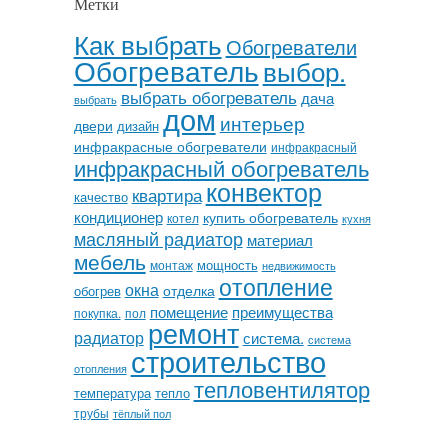
Метки
Как выбрать
Обогреватели
Обогреватель
выбор.
выбрать обогреватель
дача
выбрать
дом
интерьер
двери
дизайн
инфракрасные обогреватели
инфракрасный
инфракрасный обогреватель
конвектор
квартира
качество
кондиционер
купить обогреватель
котел
кухня
масляный радиатор
материал
мебель
мощность
монтаж
недвижимость
отопление
окна
отделка
обогрев
помещение
преимущества
покупка.
пол
ремонт
радиатор
система.
система
строительство
отопления
тепловентилятор
температура
тепло
трубы
тёплый пол