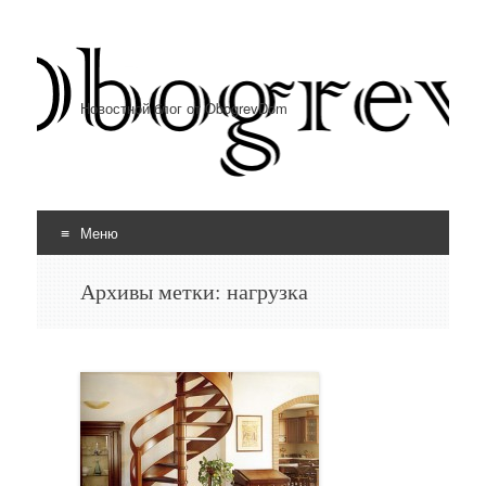
Новостной блог от ObogrevDom
Меню
Перейти к содержимому
Архивы метки:
нагрузка