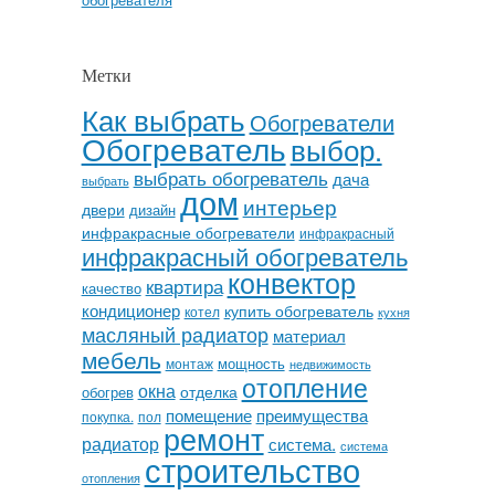
Метки
Как выбрать
Обогреватели
Обогреватель
выбор.
выбрать обогреватель
дача
выбрать
дом
интерьер
двери
дизайн
инфракрасные обогреватели
инфракрасный
инфракрасный обогреватель
конвектор
квартира
качество
кондиционер
купить обогреватель
котел
кухня
масляный радиатор
материал
мебель
мощность
монтаж
недвижимость
отопление
окна
отделка
обогрев
помещение
преимущества
покупка.
пол
ремонт
радиатор
система.
система
строительство
отопления