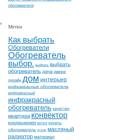
обогревателя
т
Метки
Как выбрать
Обогреватели
Обогреватель
выбор.
выбрать
выбрать
обогреватель
дача
двери
дом
интерьер
дизайн
инфракрасные обогреватели
инфракрасный
инфракрасный
обогреватель
качество
конвектор
квартира
кондиционер
купить
котел
масляный
обогреватель
кухня
радиатор
материал