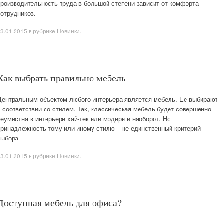
производительность труда в большой степени зависит от комфорта
сотрудников.
23.01.2015
в рубрике
Новинки
.
Как выбрать правильно мебель
Центральным объектом любого интерьера является мебель. Ее выбираю
в соответствии со стилем. Так, классическая мебель будет совершенно
неуместна в интерьере хай-тек или модерн и наоборот. Но
принадлежность тому или иному стилю – не единственный критерий
выбора.
13.01.2015
в рубрике
Новинки
.
Доступная мебель для офиса?