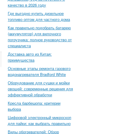
качество в 2026 году
Где выгодно купить дизельное
топливо оптом для частного дома
Как правильно подобрать батарею
(аккумулятор) для вилочного
погрузчика: полное руководство от
специалиста
Доставка авто из Китая:
преимущества
Основные этапы ремонта газового
водонагревателя Bradford White
Оборудование для сушки и мойки
овощей: современные решения для
эффективной обработки
Кресла барбешопа: критерии
выбора
Цифровой электронный микроскоп
для пайки: как выбрать правильно
Виды обогревателей: Обзор