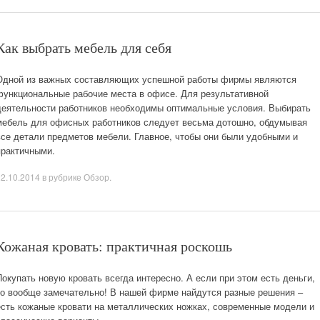
Как выбрать мебель для себя
Одной из важных составляющих успешной работы фирмы являются
функциональные рабочие места в офисе. Для результативной
деятельности работников необходимы оптимальные условия. Выбирать
мебель для офисных работников следует весьма дотошно, обдумывая
все детали предметов мебели. Главное, чтобы они были удобными и
практичными.
22.10.2014
в рубрике
Обзор
.
Кожаная кровать: практичная роскошь
Покупать новую кровать всегда интересно. А если при этом есть деньги,
то вообще замечательно! В нашей фирме найдутся разные решения –
есть кожаные кровати на металлических ножках, современные модели и