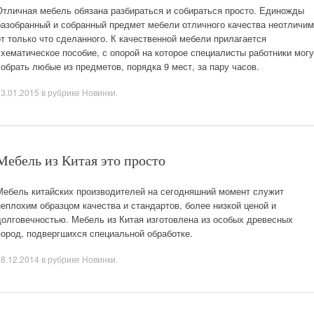
Отличная мебель обязана разбираться и собираться просто. Единожды
разобранный и собранный предмет мебели отличного качества неотличим
от только что сделанного. К качественной мебели прилагается
схематическое пособие, с опорой на которое специалисты работники могу
собрать любые из предметов, порядка 9 мест, за пару часов.
13.01.2015
в рубрике
Новинки
.
Мебель из Китая это просто
Мебель китайских производителей на сегодняшний момент служит
неплохим образцом качества и стандартов, более низкой ценой и
долговечностью. Мебель из Китая изготовлена из особых древесных
пород, подвергшихся специальной обработке.
28.12.2014
в рубрике
Новинки
.