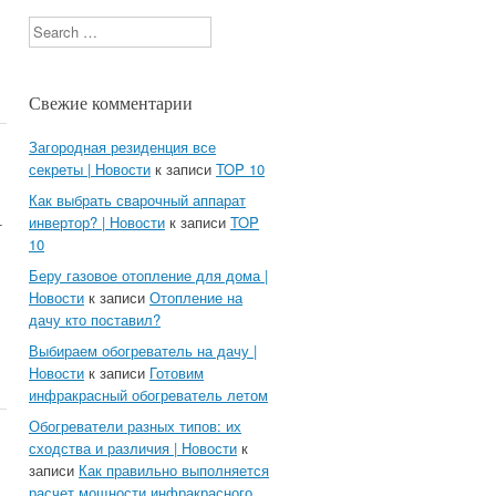
Search
Свежие комментарии
Загородная резиденция все
секреты | Новости
к записи
TOP 10
Как выбрать сварочный аппарат
инвертор? | Новости
к записи
TOP
т
10
Беру газовое отопление для дома |
Новости
к записи
Отопление на
дачу кто поставил?
Выбираем обогреватель на дачу |
Новости
к записи
Готовим
инфракрасный обогреватель летом
Обогреватели разных типов: их
сходства и различия | Новости
к
записи
Как правильно выполняется
расчет мощности инфракрасного