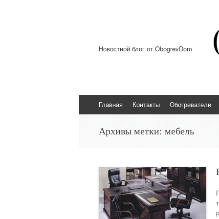
Новостной блог от ObogrevDom
Перейти к содержимому
Главная
Контакты
Обогреватели
Архивы метки:
мебель