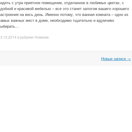
видеть с утра приятное помещение, отделанное в любимых цветах, с
удобной и красивой мебелью – все это станет залогом вашего хорошего
настроения на весь день. Именно потому, что ванная комната – одно из
самых важных мест в доме, необходимо тщательно и вдумчиво
выбирать…
03.10.2014
в рубрике
Новинки
.
Новые записи
→