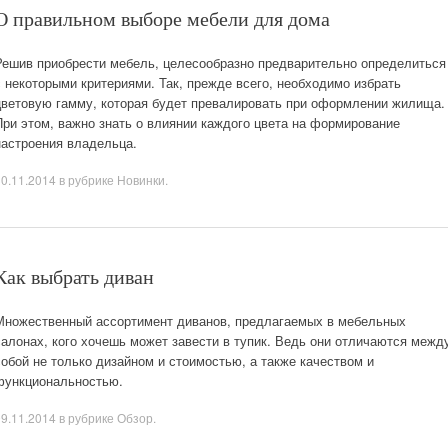
О правильном выборе мебели для дома
Решив приобрести мебель, целесообразно предварительно определиться
с некоторыми критериями. Так, прежде всего, необходимо избрать
цветовую гамму, которая будет превалировать при оформлении жилища.
При этом, важно знать о влиянии каждого цвета на формирование
настроения владельца.
30.11.2014
в рубрике
Новинки
.
Как выбрать диван
Множественный ассортимент диванов, предлагаемых в мебельных
салонах, кого хочешь может завести в тупик. Ведь они отличаются межд
собой не только дизайном и стоимостью, а также качеством и
функциональностью.
09.11.2014
в рубрике
Обзор
.