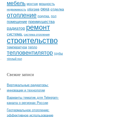
мебель
мощность
монтаж
окна
отделка
обогрев
недвижимость
отопление
покупка.
пол
помещение
преимущества
ремонт
радиатор
система.
система отопления
строительство
температура
тепло
тепловентилятор
трубы
тёплый пол
Свежие записи
Вертикальные радиаторы:
у
инновации и технологии
Варианты тематик для Telegram-
канала о регионах России
Геотермальное отопление:
эффективное использование