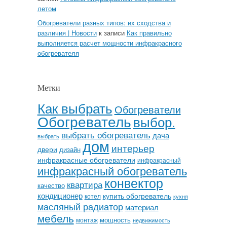
летом
Обогреватели разных типов: их сходства и
различия | Новости
к записи
Как правильно
выполняется расчет мощности инфракрасного
обогревателя
Метки
Как выбрать
Обогреватели
Обогреватель
выбор.
выбрать обогреватель
дача
выбрать
дом
интерьер
двери
дизайн
инфракрасные обогреватели
инфракрасный
инфракрасный обогреватель
конвектор
квартира
качество
кондиционер
купить обогреватель
котел
кухня
масляный радиатор
материал
мебель
мощность
монтаж
недвижимость