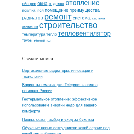
отопление
окна
отделка
обогрев
помещение
преимущества
покупка.
пол
ремонт
радиатор
система.
система
строительство
отопления
тепловентилятор
температура
тепло
трубы
тёплый пол
Свежие записи
Вертикальные радиаторы: инновации и
технологии
Варианты тематик для Telegram-канала о
регионах России
Геотермальное отопление: эффективное
использование энергии недр для вашего
комфорта
Пионы: сезон, выбор и уход за букетом
Обучение новых сотрудников: какой сервис под
какой тип онбординга