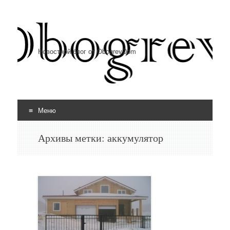
Новостной блог от ObogrevDom
Меню
Перейти к содержимому
Архивы метки:
аккумулятор