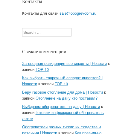
Контакты
Контакты для связи
sale@obogrevdom.ru
Search
Свежие комментарии
Загородная резиденция все секреты | Новости
к
записи
TOP 10
Как выбрать сварочный аппарат инвертор? |
Новости
к записи
TOP 10
Беру газовое отопление для дома | Новости
к
записи
Отопление на дачу кто поставил?
Выбираем обогреватель на дачу | Новости
к
записи
Готовим инфракрасный обогреватель
летом
Обогреватели разных типов: их сходства и
различия | Новости
к записи
Как правильно