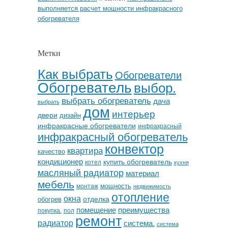
выполняется расчет мощности инфракрасного
обогревателя
Метки
Как выбрать
Обогреватели
Обогреватель
выбор.
выбрать обогреватель
дача
выбрать
дом
интерьер
двери
дизайн
инфракрасные обогреватели
инфракрасный
инфракрасный обогреватель
конвектор
квартира
качество
кондиционер
купить обогреватель
котел
кухня
масляный радиатор
материал
мебель
мощность
монтаж
недвижимость
отопление
окна
отделка
обогрев
помещение
преимущества
покупка.
пол
ремонт
радиатор
система.
система